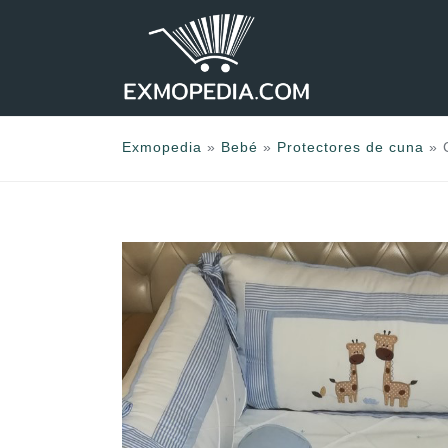
Saltar
al
contenido
Exmopedia
»
Bebé
»
Protectores de cuna
»