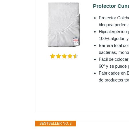
Protector Cun
Protector Colch
bloquea perfectam
Hipoalergénico 
100% algodón y 
Barrera total c
bacterias, moho 
Fácil de coloca
60º y se puede 
Fabricados en E
de productos tóx
BESTSELLER NO. 3