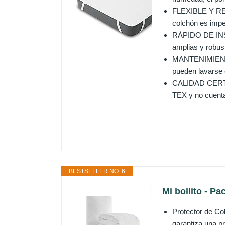
FLEXIBLE Y RESI
colchón es impe
RÁPIDO DE INST
amplias y robus
MANTENIMIENTO 
pueden lavarse e
CALIDAD CERTIF
TEX y no cuenta
BESTSELLER NO. 6
Mi bollito - P
Protector de Co
garantiza una pr