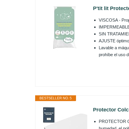
P'tit lit Prot
VISCOSA - Propo
IMPERMEABLE - 
SIN TRATAMIENTO
AJUSTE óptimo -
Lavable a máquin
prohíbe el uso d
BESTSELLER NO. 5
Protector Colc
PROTECTOR COL
humedad, el polv