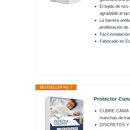
El tejido de riz
agradable al tac
La barrera antib
proliferación de
Fácil instalació
Fabricado en Es
BESTSELLER NO. 7
Protector Cun
CUBRE CAMA 10
manchas de trans
DISCRETOS Y TR