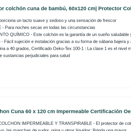
ector colchón cuna de bambú, 60x120 cm| Protector Co
rciona un tacto suave y sedoso y una sensación de frescor
Para noches secas en todas las circunstancias
 QUÍMICO - Este colchón es la garantía de un sueño saludable y tr
 Fácil sujeción e instalación gracias a su forma de sábana bajera y
a a 40 grados, Certificado Oeko-Tex 100-1 : La clase 1 es el nivel m
e sustancias perjudiciales para salud
hon Cuna 60 x 120 cm Impermeable Certificación Oek
CHON IMPERMEABLE Y TRANSPIRABLE - El protector de colchon 
o, las manchas de sudor, orina y otros líquidos: Brinda una mayor...