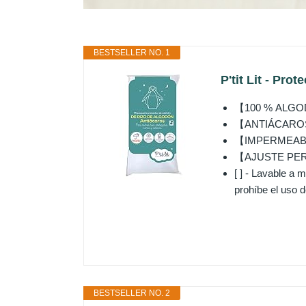
BESTSELLER NO. 1
P'tit Lit - Pro
【100 % ALGODÓN】
【ANTIÁCAROS】-
【IMPERMEABLE】
【AJUSTE PERFEC
[ ] - Lavable a 
prohíbe el uso d
BESTSELLER NO. 2