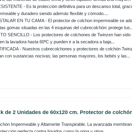
STENTE - Es la protección definitiva para un descanso total, gracias
rmeable y duradero siendo además flexible y cómodo....
ALAR EN TU CAMA - El protector de colchon impermeable se adapt
tas gomas situadas en las 4 esquinas del cubrecolchón: protege tus..
SENCILLO - Los protectores de colchones de Twinzen han sido dis
n la lavadora hasta 60ºC y pueden ir a la secadora a baja...
ICADA - Nuestros cubrecolchones y protectores de colchón Twinze
n con sustancias nocivas; las personas mayores, los bebés y las...
ack de 2 Unidades de 60x120 cm. Protector de colchó
lchón Impermeable y Altamente Transpirable. La avanzada membrana 
otección perfecta contra líquidos como la orina y otros...