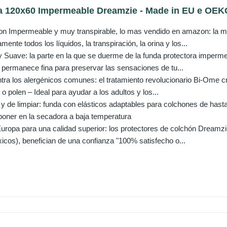
a 120x60 Impermeable Dreamzie - Made in EU e OEKO 
on Impermeable y muy transpirable, lo mas vendido en amazon: la m
ente todos los líquidos, la transpiración, la orina y los...
y Suave: la parte en la que se duerme de la funda protectora imperm
permanece fina para preservar las sensaciones de tu...
ontra los alergénicos comunes: el tratamiento revolucionario Bi-Ome 
o polen – Ideal para ayudar a los adultos y los...
r y de limpiar: funda con elásticos adaptables para colchones de has
poner en la secadora a baja temperatura
uropa para una calidad superior: los protectores de colchón Dreamz
icos), benefician de una confianza "100% satisfecho o...