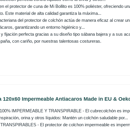
o en el protector de cuna de Mi Bollito es 100% poliéster, ofreciend
to. Este material de alta calidad garantiza la máxima...
acteriana del protector de colchón actúa de manera eficaz al crear un
 ácaros, garantizando un entorno higiénico y...
n y fijación perfecta gracias a su diseño tipo sábana bajera y a sus a
paña, con cariño, por nuestras talentosas costureras.
a 120x60 Impermeable Antiacaros Made in EU & Oeko 
0% IMPERMEABLE Y TRANSPIRABLE - El cubrecolchón es impermeab
piración, orina y otros líquidos: Mantén un colchón saludable por...
ANSPIRABLES - El protector de colchon impermeable es impermeab