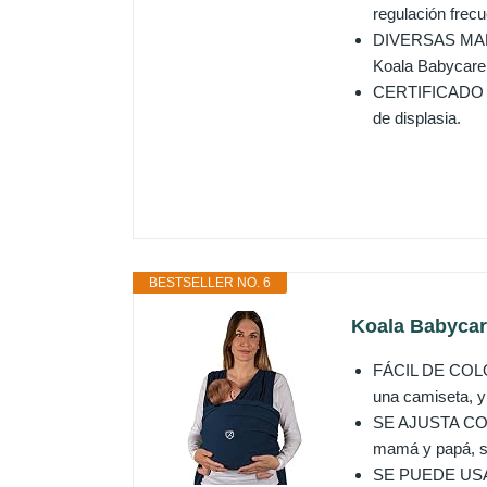
regulación frec
DIVERSAS MANERA
Koala Babycare 
CERTIFICADO IHD
de displasia.
BESTSELLER NO. 6
Koala Babycare
FÁCIL DE COLOC
una camiseta, y
SE AJUSTA CON 
mamá y papá, se
SE PUEDE USAR 