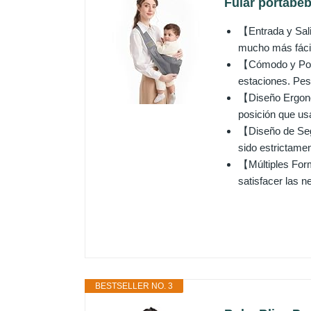
Fular portabe
【Entrada y Sal
mucho más fácil
【Cómodo y Portá
estaciones. Pesa
【Diseño Ergonóm
posición que usa
【Diseño de Segu
sido estrictamen
【Múltiples Form
satisfacer las n
BESTSELLER NO. 3