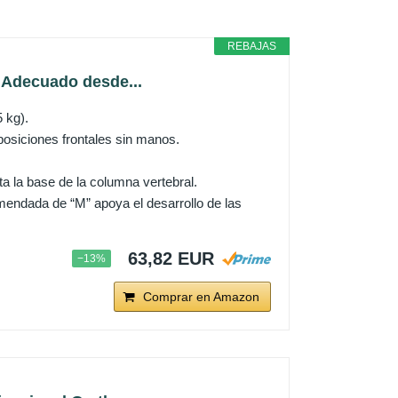
REBAJAS
 Adecuado desde...
 kg).
osiciones frontales sin manos.
a la base de la columna vertebral.
omendada de “M” apoya el desarrollo de las
63,82 EUR
−13%
Comprar en Amazon