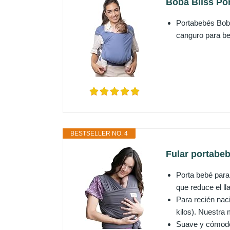
Boba Bliss Po
Portabebés Boba
canguro para be
BESTSELLER NO. 4
Fular portabeb
Porta bebé para
que reduce el ll
Para recién nac
kilos). Nuestra 
Suave y cómodo: