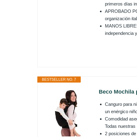
primeros días i
APROBADO POR L
organización ita
MANOS LIBRES P
independencia y
BESTSELLER NO. 7
Beco Mochila p
Canguro para ni
un enérgico niño
Comodidad asegu
Todas nuestras 
2 posiciones de 