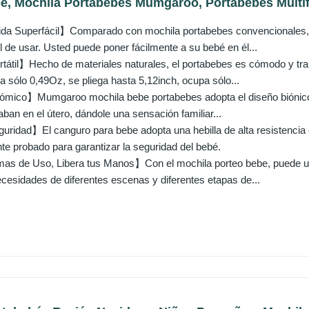
be, Mochila Portabebes Mumgaroo, Portabebes Multifu
ida Superfácil】Comparado con mochila portabebes convencionales, 
 de usar. Usted puede poner fácilmente a su bebé en él...
til】Hecho de materiales naturales, el portabebes es cómodo y tran
 sólo 0,49Oz, se pliega hasta 5,12inch, ocupa sólo...
ico】Mumgaroo mochila bebe portabebes adopta el diseño biónico, l
ban en el útero, dándole una sensación familiar...
ridad】El canguro para bebe adopta una hebilla de alta resistencia e
te probado para garantizar la seguridad del bebé.
as de Uso, Libera tus Manos】Con el mochila porteo bebe, puede uti
ecesidades de diferentes escenas y diferentes etapas de...