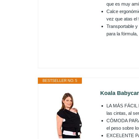
que es muy amiga
Calce ergonómic
vez que atas el 
Transportable y 
para la fórmula,
BESTSELLER NO. 5
Koala Babycare
LA MÁS FÁCIL D
las cintas, al s
CÓMODA PARA LA
el peso sobre l
EXCELENTE PARA