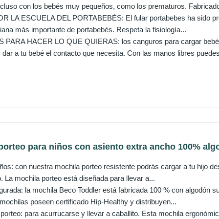
ncluso con los bebés muy pequeños, como los prematuros. Fabricado
A ESCUELA DEL PORTABEBÉS: El fular portabebes ha sido probado 
liana más importante de portabebés. Respeta la fisiología...
ARA HACER LO QUE QUIERAS: los canguros para cargar bebé son 
 dar a tu bebé el contacto que necesita. Con las manos libres puedes
orteo para niños con asiento extra ancho 100% algo
ños: con nuestra mochila porteo resistente podrás cargar a tu hijo 
. La mochila porteo está diseñada para llevar a...
rada: la mochila Beco Toddler está fabricada 100 % con algodón suave
mochilas poseen certificado Hip-Healthy y distribuyen...
porteo: para acurrucarse y llevar a caballito. Esta mochila ergonómica