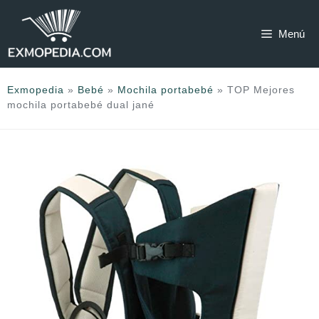
Saltar
al
Menú
contenido
Exmopedia
»
Bebé
»
Mochila portabebé
»
TOP Mejores
mochila portabebé dual jané