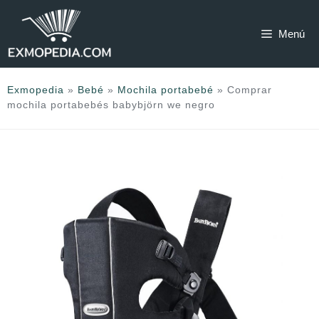
Saltar
al
Menú
contenido
Exmopedia
»
Bebé
»
Mochila portabebé
»
Comprar
mochila portabebés babybjörn we negro