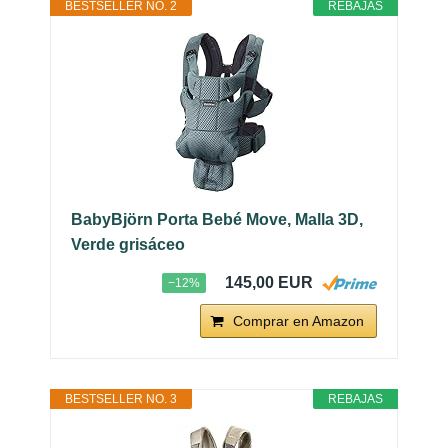
BESTSELLER NO. 2
REBAJAS
BabyBjörn Porta Bebé Move, Malla 3D,
Verde grisáceo
145,00 EUR
−12%
Comprar en Amazon
BESTSELLER NO. 3
REBAJAS