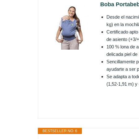
Boba Portabebé
Desde el nacimie
kg) en la mochi
Certificado apt
de asiento (+3/+
100 % lona de a
delicada piel de 
Sencillamente p
ayudarte a ser p
Se adapta a tod
(1,52-1,91 m) y
BESTSELLER NO. 6