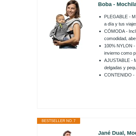
Boba - Mochila
PLEGABLE - Muy 
a día y tus viaje
CÓMODA - Incluy
comodidad, aber
100% NYLON - La
invierno como pa
AJUSTABLE - Muy
delgadas y pequ
CONTENIDO - Moc
BESTSELLER NO. 7
Jané Dual, Mo