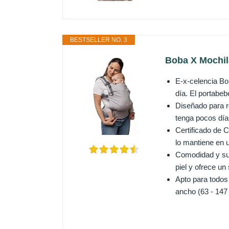
BESTSELLER NO. 3
Boba X Mochil
E-x-celencia Bo
día. El portabeb
Diseñado para r
tenga pocos día
Certificado de 
lo mantiene en u
Comodidad y sua
piel y ofrece un
Apto para todos
ancho (63 - 147 