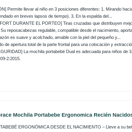
Permite llevar al niño en 3 posiciones diferentes: 1. Mirando hacia a
dado en breves lapsos de tiempo). 3. En la espalda del...
T DURANTE EL PORTEO] Tiras cruzadas que distribuyen mejor e
reposacabezas regulable, compatible desde el nacimiento, aportar
zón es suave y acolchado, amable con la piel del pequeño y...
 de apertura total de la parte frontal para una colocación y extrac
URIDAD] La mochila portabebé Dual es adecuada para niños de 3,5
09-2:2015.
ace Mochila Portabebe Ergonomica Recién Nacidos, 
BEBÉ ERGONÓMICA DESDE EL NACIMIENTO – Lleve a su bebé inm