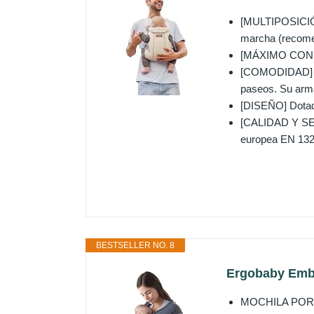
[MULTIPOSICIÓN] 
marcha (recomen
[MÁXIMO CONFOR
[COMODIDAD] Su 
paseos. Su arma
[DISEÑO] Dotado
[CALIDAD Y SEG
europea EN 132
BESTSELLER NO. 8
Ergobaby Embr
MOCHILA PORTA