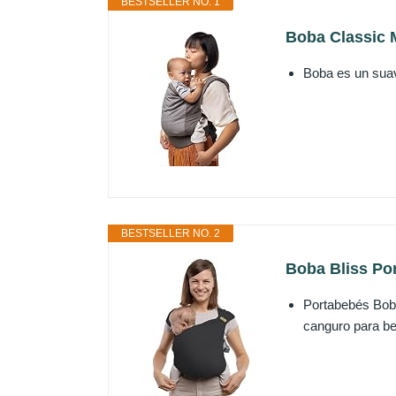
BESTSELLER NO. 1
Boba Classic 
Boba es un sua
BESTSELLER NO. 2
Boba Bliss Po
Portabebés Boba
canguro para be