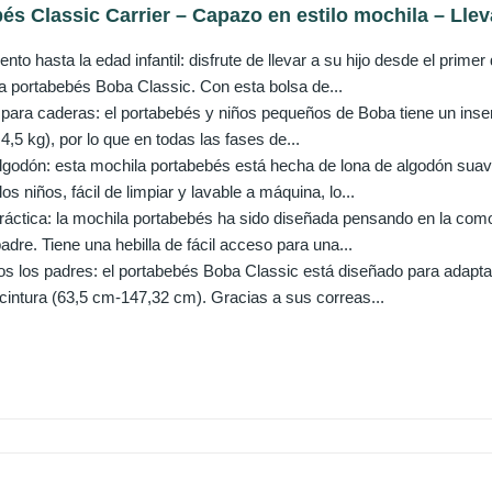
s Classic Carrier – Capazo en estilo mochila – Lleva
nto hasta la edad infantil: disfrute de llevar a su hijo desde el prime
la portabebés Boba Classic. Con esta bolsa de...
o para caderas: el portabebés y niños pequeños de Boba tiene un inse
4,5 kg), por lo que en todas las fases de...
lgodón: esta mochila portabebés está hecha de lona de algodón suave 
los niños, fácil de limpiar y lavable a máquina, lo...
ráctica: la mochila portabebés ha sido diseñada pensando en la como
adre. Tiene una hebilla de fácil acceso para una...
os los padres: el portabebés Boba Classic está diseñado para adapta
 cintura (63,5 cm-147,32 cm). Gracias a sus correas...