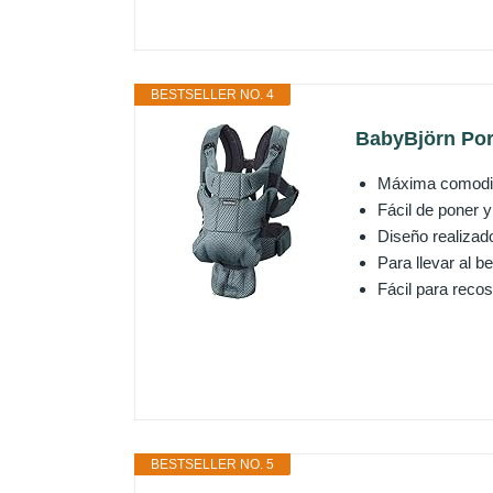
BESTSELLER NO. 4
BabyBjörn Por
Máxima comodida
Fácil de poner y
Diseño realizado
Para llevar al b
Fácil para recos
BESTSELLER NO. 5