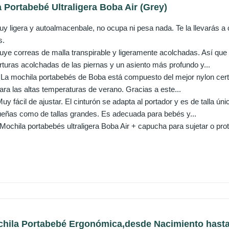
 Portabebé Ultraligera Boba Air (Grey)
ligera y autoalmacenbale, no ocupa ni pesa nada. Te la llevarás a cu
s.
e correas de malla transpirable y ligeramente acolchadas. Así que
turas acolchadas de las piernas y un asiento más profundo y...
 mochila portabebés de Boba está compuesto del mejor nylon certifi
ra las altas temperaturas de verano. Gracias a este...
 fácil de ajustar. El cinturón se adapta al portador y es de talla ú
eñas como de tallas grandes. Es adecuada para bebés y...
hila portabebés ultraligera Boba Air + capucha para sujetar o prot
chila Portabebé Ergonómica,desde Nacimiento hasta 1