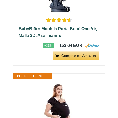
BabyBjörn Mochila Porta Bebé One Air,
Malla 3D, Azul marino
153,64 EUR
−33%
Comprar en Amazon
BESTSELLER NO. 10