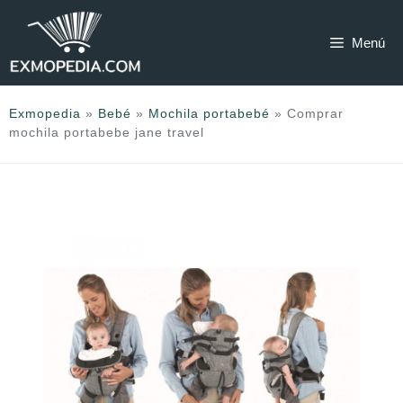
Saltar
al
Menú
contenido
Exmopedia
»
Bebé
»
Mochila portabebé
»
Comprar
mochila portabebe jane travel