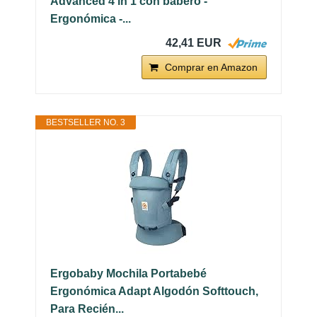
Advanced 4 in 1 con babero -
Ergonómica -...
42,41 EUR
Comprar en Amazon
BESTSELLER NO. 3
Ergobaby Mochila Portabebé
Ergonómica Adapt Algodón Softtouch,
Para Recién...