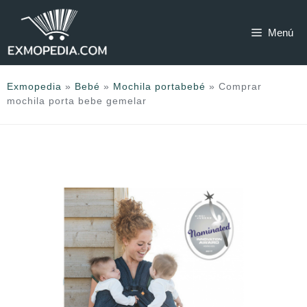
Saltar
al
Menú
contenido
Exmopedia
»
Bebé
»
Mochila portabebé
»
Comprar
mochila porta bebe gemelar