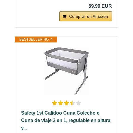
59,99 EUR
Comprar en Amazon
BESTSELLER NO. 4
Safety 1st Calidoo Cuna Colecho e
Cuna de viaje 2 en 1, regulable en altura
y...