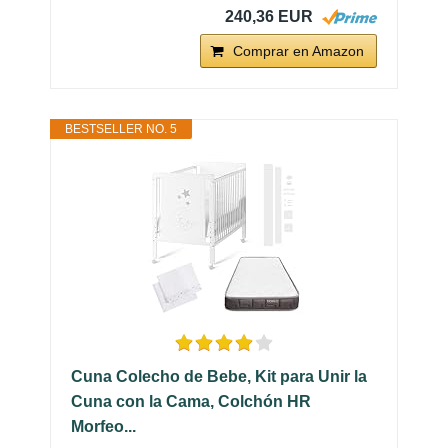
240,36 EUR
Comprar en Amazon
BESTSELLER NO. 5
Cuna Colecho de Bebe, Kit para Unir la
Cuna con la Cama, Colchón HR
Morfeo...