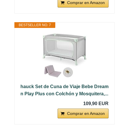
Comprar en Amazon
BESTSELLER NO. 7
hauck Set de Cuna de Viaje Bebe Dream
n Play Plus con Colchón y Mosquitera,...
109,90 EUR
Comprar en Amazon