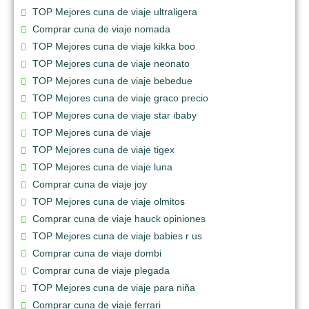
TOP Mejores cuna de viaje ultraligera
Comprar cuna de viaje nomada
TOP Mejores cuna de viaje kikka boo
TOP Mejores cuna de viaje neonato
TOP Mejores cuna de viaje bebedue
TOP Mejores cuna de viaje graco precio
TOP Mejores cuna de viaje star ibaby
TOP Mejores cuna de viaje
TOP Mejores cuna de viaje tigex
TOP Mejores cuna de viaje luna
Comprar cuna de viaje joy
TOP Mejores cuna de viaje olmitos
Comprar cuna de viaje hauck opiniones
TOP Mejores cuna de viaje babies r us
Comprar cuna de viaje dombi
Comprar cuna de viaje plegada
TOP Mejores cuna de viaje para niña
Comprar cuna de viaje ferrari