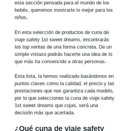
esta sección pensada para el mundo de los
bebés, queremos mostrarte lo mejor para los
niños.
En esta selección de productos de cuna de
viaje safety 1st sweet dreams, encontrarás
los top ventas de una forma concreta. De un
simple vistazo podrás hacerte una idea de lo
que más ha convencido a otras personas.
Esta lista, la hemos realizado basándonos en
puntos claves como la calidad, el precio y las
prestaciones que nos garantiza cada modelo,
por lo que selecciones la cuna de viaje safety
1st sweet dreams que cojas, será una
decisión más que acertada.
¿Qué cuna de viaje safety