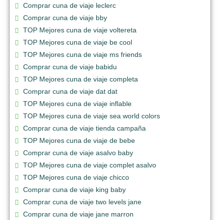
Comprar cuna de viaje leclerc
Comprar cuna de viaje bby
TOP Mejores cuna de viaje voltereta
TOP Mejores cuna de viaje be cool
TOP Mejores cuna de viaje ms friends
Comprar cuna de viaje babidu
TOP Mejores cuna de viaje completa
Comprar cuna de viaje dat dat
TOP Mejores cuna de viaje inflable
TOP Mejores cuna de viaje sea world colors
Comprar cuna de viaje tienda campaña
TOP Mejores cuna de viaje de bebe
Comprar cuna de viaje asalvo baby
TOP Mejores cuna de viaje complet asalvo
TOP Mejores cuna de viaje chicco
Comprar cuna de viaje king baby
Comprar cuna de viaje two levels jane
Comprar cuna de viaje jane marron