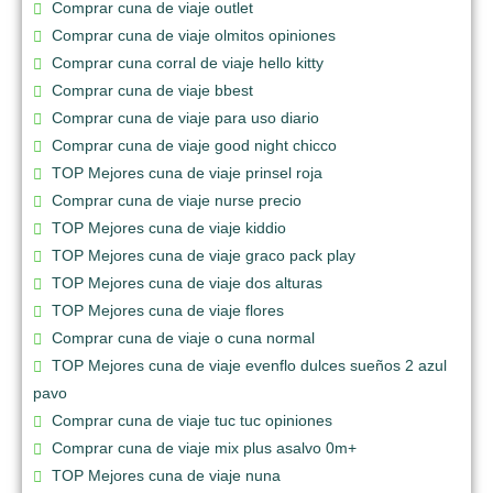
Comprar cuna de viaje outlet
Comprar cuna de viaje olmitos opiniones
Comprar cuna corral de viaje hello kitty
Comprar cuna de viaje bbest
Comprar cuna de viaje para uso diario
Comprar cuna de viaje good night chicco
TOP Mejores cuna de viaje prinsel roja
Comprar cuna de viaje nurse precio
TOP Mejores cuna de viaje kiddio
TOP Mejores cuna de viaje graco pack play
TOP Mejores cuna de viaje dos alturas
TOP Mejores cuna de viaje flores
Comprar cuna de viaje o cuna normal
TOP Mejores cuna de viaje evenflo dulces sueños 2 azul
pavo
Comprar cuna de viaje tuc tuc opiniones
Comprar cuna de viaje mix plus asalvo 0m+
TOP Mejores cuna de viaje nuna