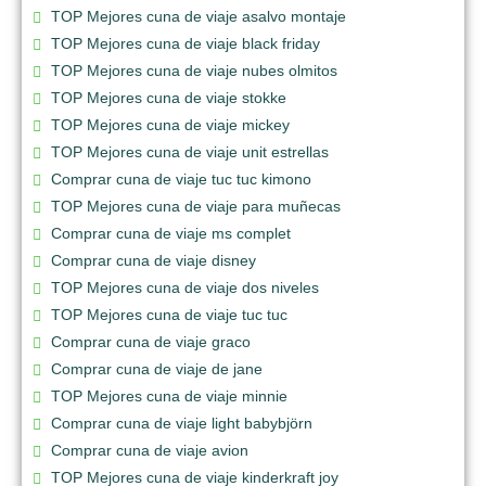
TOP Mejores cuna de viaje asalvo montaje
TOP Mejores cuna de viaje black friday
TOP Mejores cuna de viaje nubes olmitos
TOP Mejores cuna de viaje stokke
TOP Mejores cuna de viaje mickey
TOP Mejores cuna de viaje unit estrellas
Comprar cuna de viaje tuc tuc kimono
TOP Mejores cuna de viaje para muñecas
Comprar cuna de viaje ms complet
Comprar cuna de viaje disney
TOP Mejores cuna de viaje dos niveles
TOP Mejores cuna de viaje tuc tuc
Comprar cuna de viaje graco
Comprar cuna de viaje de jane
TOP Mejores cuna de viaje minnie
Comprar cuna de viaje light babybjörn
Comprar cuna de viaje avion
TOP Mejores cuna de viaje kinderkraft joy