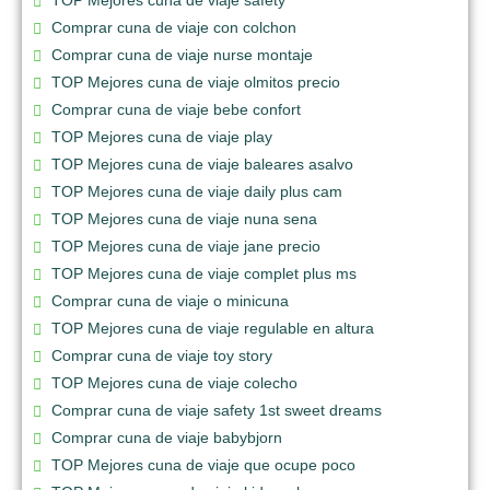
Comprar cuna de viaje con colchon
Comprar cuna de viaje nurse montaje
TOP Mejores cuna de viaje olmitos precio
Comprar cuna de viaje bebe confort
TOP Mejores cuna de viaje play
TOP Mejores cuna de viaje baleares asalvo
TOP Mejores cuna de viaje daily plus cam
TOP Mejores cuna de viaje nuna sena
TOP Mejores cuna de viaje jane precio
TOP Mejores cuna de viaje complet plus ms
Comprar cuna de viaje o minicuna
TOP Mejores cuna de viaje regulable en altura
Comprar cuna de viaje toy story
TOP Mejores cuna de viaje colecho
Comprar cuna de viaje safety 1st sweet dreams
Comprar cuna de viaje babybjorn
TOP Mejores cuna de viaje que ocupe poco