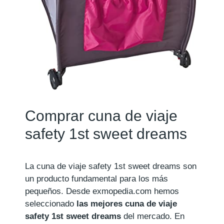
Comprar cuna de viaje
safety 1st sweet dreams
La cuna de viaje safety 1st sweet dreams son
un producto fundamental para los más
pequeños. Desde exmopedia.com hemos
seleccionado
las mejores cuna de viaje
safety 1st sweet dreams
del mercado. En