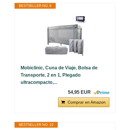
BESTSELLER NO. 9
Mobiclinic, Cuna de Viaje, Bolsa de
Transporte, 2 en 1, Plegado
ultracompacto,...
54,95 EUR
Comprar en Amazon
BESTSELLER NO. 10