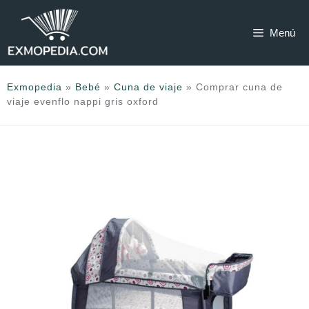
Saltar
al
Menú
contenido
Exmopedia
»
Bebé
»
Cuna de viaje
»
Comprar cuna de
viaje evenflo nappi gris oxford