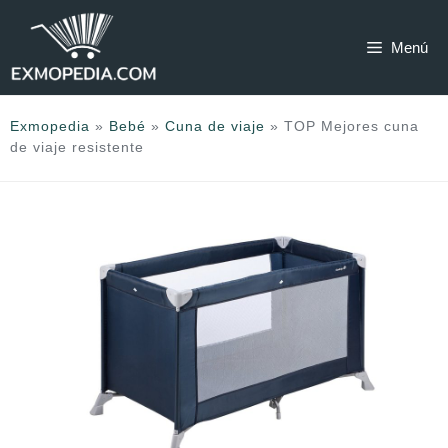
Saltar
al
Menú
contenido
Exmopedia
»
Bebé
»
Cuna de viaje
»
TOP Mejores cuna
de viaje resistente