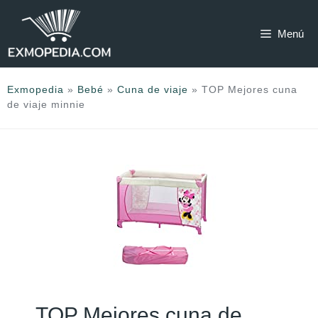
Saltar
al
Menú
contenido
Exmopedia
»
Bebé
»
Cuna de viaje
»
TOP Mejores cuna
de viaje minnie
TOP Mejores cuna de