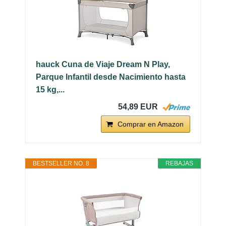
hauck Cuna de Viaje Dream N Play,
Parque Infantil desde Nacimiento hasta
15 kg,...
54,89 EUR
Comprar en Amazon
BESTSELLER NO. 8
REBAJAS