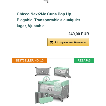
Chicco Next2Me Cuna Pop Up,
Plegable, Transportable a cualquier
lugar, Ajustable...
249,00 EUR
Comprar en Amazon
BESTSELLER NO. 10
REBAJAS