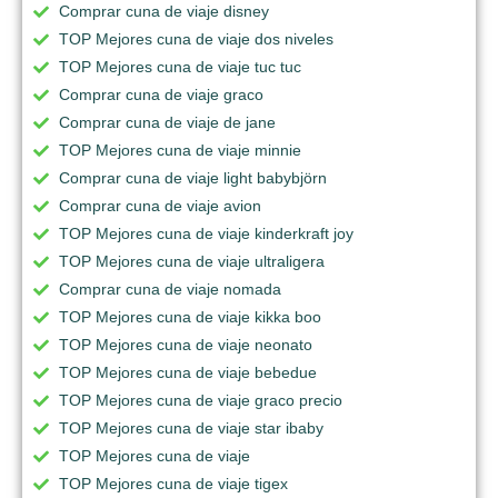
Comprar cuna de viaje disney
TOP Mejores cuna de viaje dos niveles
TOP Mejores cuna de viaje tuc tuc
Comprar cuna de viaje graco
Comprar cuna de viaje de jane
TOP Mejores cuna de viaje minnie
Comprar cuna de viaje light babybjörn
Comprar cuna de viaje avion
TOP Mejores cuna de viaje kinderkraft joy
TOP Mejores cuna de viaje ultraligera
Comprar cuna de viaje nomada
TOP Mejores cuna de viaje kikka boo
TOP Mejores cuna de viaje neonato
TOP Mejores cuna de viaje bebedue
TOP Mejores cuna de viaje graco precio
TOP Mejores cuna de viaje star ibaby
TOP Mejores cuna de viaje
TOP Mejores cuna de viaje tigex