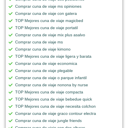
Comprar cuna de viaje ms opiniones
Comprar cuna de viaje con gatera
TOP Mejores cuna de viaje magicbed
TOP Mejores cuna de viaje portatil
Comprar cuna de viaje mix plus asalvo
Comprar cuna de viaje ms
Comprar cuna de viaje kimono
TOP Mejores cuna de viaje ligera y barata
Comprar cuna de viaje economica
Comprar cuna de viaje plegable
Comprar cuna de viaje o parque infantil
Comprar cuna de viaje nonona by nurse
TOP Mejores cuna de viaje compacta
TOP Mejores cuna de viaje bebedue quick
TOP Mejores cuna de viaje necesita colchon
Comprar cuna de viaje graco contour electra
Comprar cuna de viaje jungle friends
Comprar cuna de viaje con dos alturas