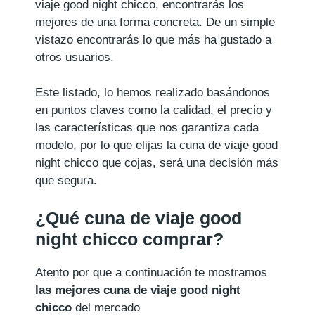
viaje good night chicco, encontrarás los
mejores de una forma concreta. De un simple
vistazo encontrarás lo que más ha gustado a
otros usuarios.
Este listado, lo hemos realizado basándonos
en puntos claves como la calidad, el precio y
las características que nos garantiza cada
modelo, por lo que elijas la cuna de viaje good
night chicco que cojas, será una decisión más
que segura.
¿Qué cuna de viaje good
night chicco comprar?
Atento por que a continuación te mostramos
las mejores cuna de viaje good night
chicco
del mercado