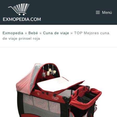
Saltar
al
Menú
contenido
Exmopedia
»
Bebé
»
Cuna de viaje
»
TOP Mejores cuna
de viaje prinsel roja