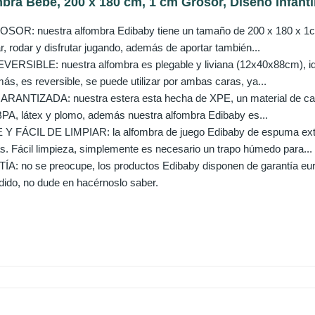
bra Bebe, 200 x 180 cm, 1 cm Grosor, Diseño Infantil
R: nuestra alfombra Edibaby tiene un tamaño de 200 x 180 x 1cm, 
, rodar y disfrutar jugando, además de aportar también...
RSIBLE: nuestra alfombra es plegable y liviana (12x40x88cm), idea
s, es reversible, se puede utilizar por ambas caras, ya...
NTIZADA: nuestra estera esta hecha de XPE, un material de calid
e BPA, látex y plomo, además nuestra alfombra Edibaby es...
FÁCIL DE LIMPIAR: la alfombra de juego Edibaby de espuma extr
s. Fácil limpieza, simplemente es necesario un trapo húmedo para...
 no se preocupe, los productos Edibaby disponen de garantía euro
edido, no dude en hacérnoslo saber.