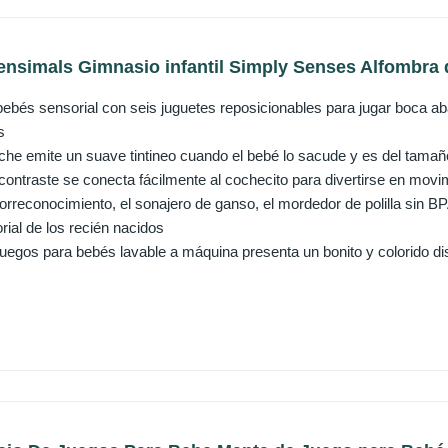
ensimals Gimnasio infantil Simply Senses Alfombra d
ebés sensorial con seis juguetes reposicionables para jugar boca aba
s
uche emite un suave tintineo cuando el bebé lo sacude y es del tamañ
 contraste se conecta fácilmente al cochecito para divertirse en movi
orreconocimiento, el sonajero de ganso, el mordedor de polilla sin BP
rial de los recién nacidos
juegos para bebés lavable a máquina presenta un bonito y colorido d