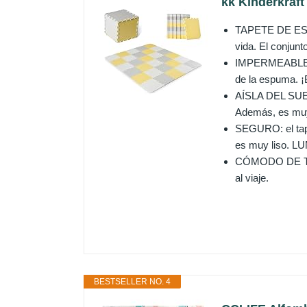
kk Kinderkraft
TAPETE DE ESPU
vida. El conjun
IMPERMEABLE: LU
de la espuma. ¡B
AÍSLA DEL SUELO
Además, es muy
SEGURO: el tapet
es muy liso. LU
CÓMODO DE TRANS
al viaje.
BESTSELLER NO. 4