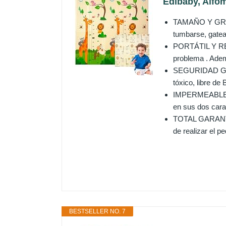
Edibaby, Alfom
TAMAÑO Y GROSO
tumbarse, gatear
PORTÁTIL Y REVE
problema . Ademá
SEGURIDAD GARA
tóxico, libre d
IMPERMEABLE Y 
en sus dos cara
TOTAL GARANTÍA:
de realizar el p
BESTSELLER NO. 7