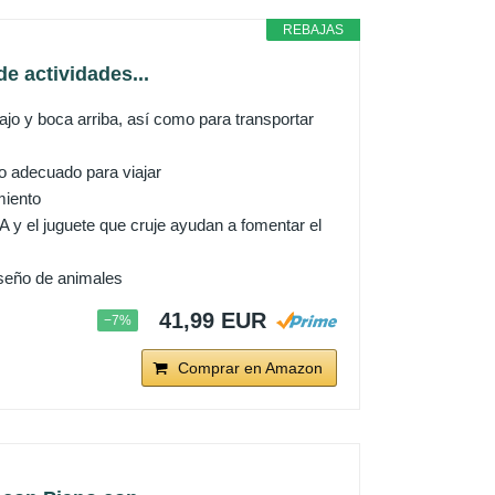
REBAJAS
e actividades...
jo y boca arriba, así como para transportar
o adecuado para viajar
miento
A y el juguete que cruje ayudan a fomentar el
iseño de animales
41,99 EUR
−7%
Comprar en Amazon