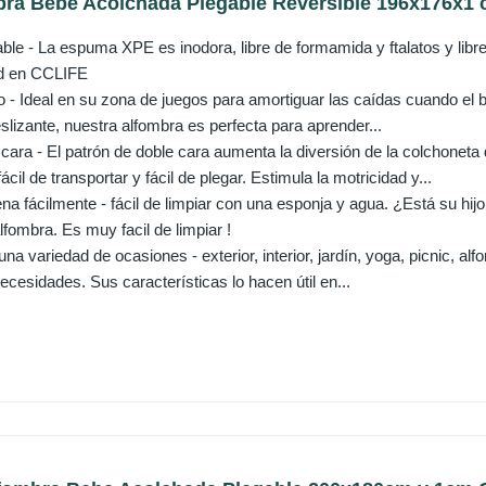
ra Bebé Acolchada Plegable Reversible 196x176x1 c
ble - La espuma XPE es inodora, libre de formamida y ftalatos y libr
ad en CCLIFE
 - Ideal en su zona de juegos para amortiguar las caídas cuando el 
slizante, nuestra alfombra es perfecta para aprender...
cara - El patrón de doble cara aumenta la diversión de la colchoneta
l de transportar y fácil de plegar. Estimula la motricidad y...
na fácilmente - fácil de limpiar con una esponja y agua. ¿Está su hi
fombra. Es muy facil de limpiar !
a variedad de ocasiones - exterior, interior, jardín, yoga, picnic, alf
cesidades. Sus características lo hacen útil en...