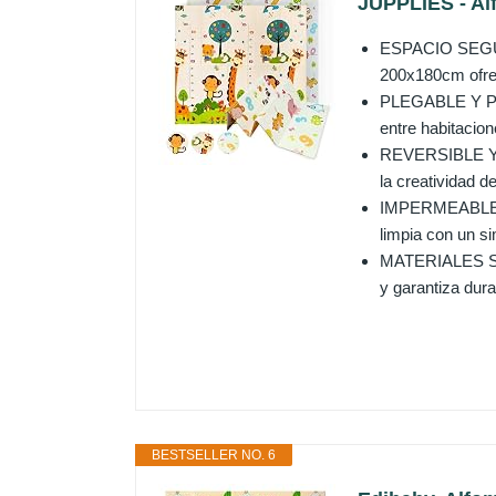
JUPPLIES - Al
ESPACIO SEGURO
200x180cm ofrece
PLEGABLE Y PORT
entre habitacion
REVERSIBLE Y DI
la creatividad d
IMPERMEABLE Y 
limpia con un s
MATERIALES SEG
y garantiza dura
BESTSELLER NO. 6