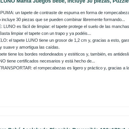
 LUNO Manta Juegos bebé, Incluye 30 piezas, Puzzle
MA: un tapete de contraste de espuma en forma de rompecabezas
to incluye 30 piezas que se pueden combinar libremente formando...
NO es fácil de limpiar: el tapete protege el suelo de las manchas 
asta limpiar el tapete con un trapo y ya podéis...
: el tapete LUNO tiene un grosor de 1,2 cm y, gracias a esto, garant
 suave y amortigua las caídas.
e tiene los bordes redondeados y estéticos y, también, es antidesliz
NO tiene certificados necesarios y está hecho de...
PORTAR: el rompecabezas es ligero y práctico y, gracias a la bols