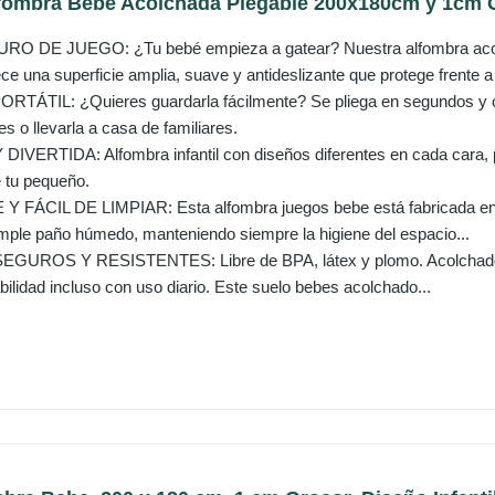
fombra Bebe Acolchada Plegable 200x180cm y 1cm Gr
 DE JUEGO: ¿Tu bebé empieza a gatear? Nuestra alfombra acolc
 una superficie amplia, suave y antideslizante que protege frente a 
ÁTIL: ¿Quieres guardarla fácilmente? Se pliega en segundos y ocu
es o llevarla a casa de familiares.
VERTIDA: Alfombra infantil con diseños diferentes en cada cara, p
e tu pequeño.
FÁCIL DE LIMPIAR: Esta alfombra juegos bebe está fabricada en XP
imple paño húmedo, manteniendo siempre la higiene del espacio...
UROS Y RESISTENTES: Libre de BPA, látex y plomo. Acolchado de 
bilidad incluso con uso diario. Este suelo bebes acolchado...