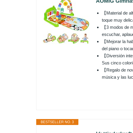
AOMIG Gimnasi
【Material de al
toque muy delic
【3 modos de mú
escuchar, aplaud
【Mejorar la hab
del piano o toca
【Diversión inte
Sus cinco color
【Regalo de nove
música y las luc
BESTSELLER NO. 3