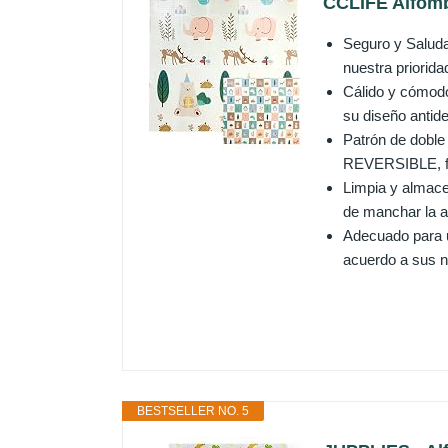
CCLIFE Alfomb
Seguro y Saluda
nuestra priorid
Cálido y cómodo
su diseño antide
Patrón de doble 
REVERSIBLE, fáci
Limpia y almace
de manchar la al
Adecuado para un
acuerdo a sus ne
BESTSELLER NO. 5