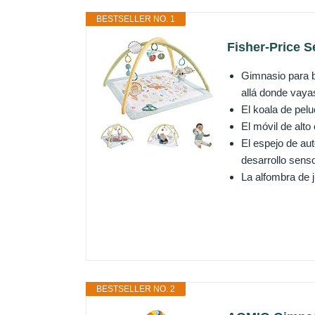
BESTSELLER NO. 1
Fisher-Price S
Gimnasio para b
allá donde vaya
El koala de pel
El móvil de alto
El espejo de aut
desarrollo senso
La alfombra de 
BESTSELLER NO. 2