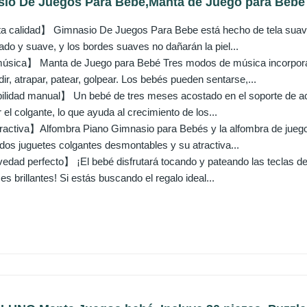
o De Juegos Para Bebe,Manta de Juego para Bebé c
ta calidad】 Gimnasio De Juegos Para Bebe está hecho de tela suave
ado y suave, y los bordes suaves no dañarán la piel...
sica】 Manta de Juego para Bebé Tres modos de música incorporado
ir, atrapar, patear, golpear. Los bebés pueden sentarse,...
ilidad manual】 Un bebé de tres meses acostado en el soporte de act
r el colgante, lo que ayuda al crecimiento de los...
ractiva】Alfombra Piano Gimnasio para Bebés y la alfombra de juegos
idos juguetes colgantes desmontables y su atractiva...
dad perfecto】 ¡El bebé disfrutará tocando y pateando las teclas del
es brillantes! Si estás buscando el regalo ideal...