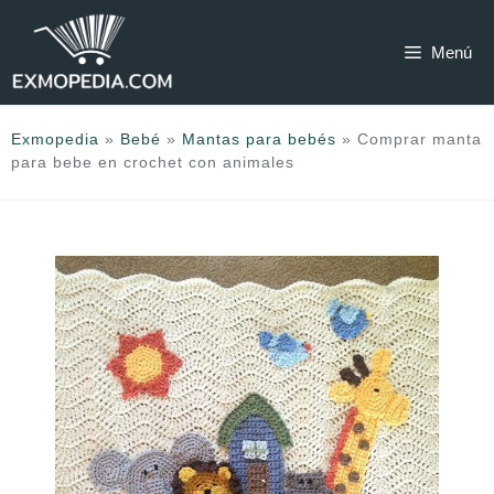
Saltar
al
Menú
contenido
Exmopedia
»
Bebé
»
Mantas para bebés
»
Comprar manta
para bebe en crochet con animales