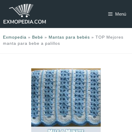
Saltar
al
Menú
contenido
Exmopedia
»
Bebé
»
Mantas para bebés
»
TOP Mejores
manta para bebe a palillos