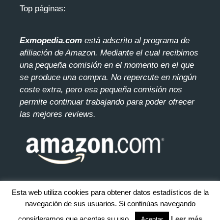
Top páginas:
Exmopedia.com
está adscrito al programa de
afiliación de Amazon. Mediante el cua
l recibimos
una pequeña comisión en el momento en el que
se produce una compra. No repercute en ningún
coste extra, pero esa pequeña comisión nos
permite continuar trabajando para poder ofrecer
las mejores reviews.
Esta web utiliza cookies para obtener datos estadísticos de la
navegación de sus usuarios. Si continúas navegando
© 2026 exmopedia.com. Todos los derecho reservados.
Mapa
del sitio
consideramos que aceptas su uso.
Leer más
Aceptar