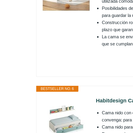
utilizada cómod
Posibilidades d
para guardar la 
Construcción ro
plazo que garant
La cama se enví
que se cumplan 
BESTSELLER NO. 6
Habitdesign Ca
Cama nido con es
convenga: para
Cama nido para 