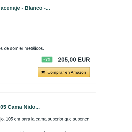
enaje - Blanco -...
es de somier metálicos.
205,00 EUR
−3%
Comprar en Amazon
05 Cama Nido...
 hijo. 105 cm para la cama superior que suponen