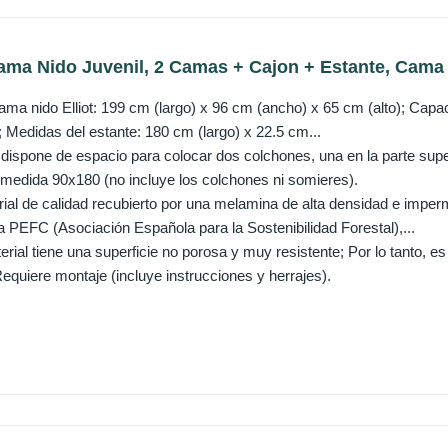
ma Nido Juvenil, 2 Camas + Cajon + Estante, Cama I
ma nido Elliot: 199 cm (largo) x 96 cm (ancho) x 65 cm (alto); Capac
 Medidas del estante: 180 cm (largo) x 22.5 cm...
dispone de espacio para colocar dos colchones, una en la parte super
e medida 90x180 (no incluye los colchones ni somieres).
ial de calidad recubierto por una melamina de alta densidad e imperm
la PEFC (Asociación Española para la Sostenibilidad Forestal),...
erial tiene una superficie no porosa y muy resistente; Por lo tanto, es
quiere montaje (incluye instrucciones y herrajes).