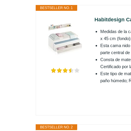
BESTSELLER NO. 1
Habitdesign Ca
Medidas de la ca
x 45 cm (fondo);
Esta cama nido 
parte central d
Consta de mater
Certificado por 
Este tipo de mat
paño húmedo; Re
BESTSELLER NO. 2