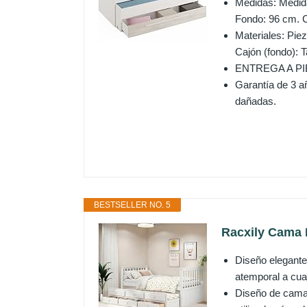
Medidas: Medida
Fondo: 96 cm. C
Materiales: Pie
Cajón (fondo): 
ENTREGA A PI
Garantía de 3 a
dañadas.
BESTSELLER NO. 5
Racxily Cama I
Diseño elegante
atemporal a cual
Diseño de cama 