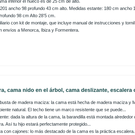
ma inferior el hueco es de 25 cm de alto.
01 ancho 98 profundo 43 cm alto. Medidas estante: 180 cm ancho 1
rofundo 98 cm Alto 28'5 cm.
liario con kit de montaje, que incluye manual de instrucciones y tornill
n envíos a Menorca, Ibiza y Formentera.
a, cama nido en el árbol, cama deslizante, escalera c
obusta de madera maciza: la cama está hecha de madera maciza y M
ente natural. El techo tiene un marco resistente que se puede...
tente: dada la altura de la cama, la barandilla está montada alrededor
. Así tu hijo estará perfectamente protegido...
ra con cajones: lo más destacado de la cama es la práctica escaler