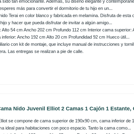
 sido tan emocionante. Además, su diseño elegante y contemporáneo
speres más para convertir el dormitorio de tu hijo en un...
ido Terai en color blanco y fabricada en melamina. Disfruta de esta o
 hijo y hacer que pueda disfrutar de invitar a algún amigo...
Alto 54 cm Ancho 202 cm Profundo 112 cm Interior cama superior: 
 inferior: Ancho 192 cm Alto 20 cm Profundidad 92 cm Hueco útil...
liario con kit de montaje, que incluye manual de instrucciones y torn
ra. Las entregas se realizan a pie de calle.
ama Nido Juvenil Elliot 2 Camas 1 Cajón 1 Estante,
liot se compone de cama superior de 190x90 cm, cama inferior de 18
ma ideal para habitaciones con poco espacio. Tanto la cama como...