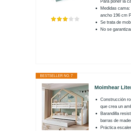
Para poner la ca
Medidas cama: 2
ancho 196 cm P
Se trata de mobi
No se garantiza
BESTSELLER NO. 7
Moimhear Liter
Construcción r
que crea un ambi
Barandilla resis
barras de madera
Práctica escale