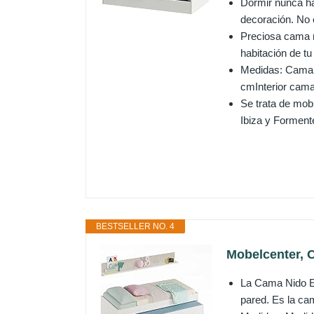
Dormir nunca ha
decoración. No e
Preciosa cama n
habitación de tu
Medidas: Cama: 
cmInterior cama
Se trata de mobi
Ibiza y Formente
BESTSELLER NO. 4
Mobelcenter, C
La Cama Nido El
pared. Es la ca