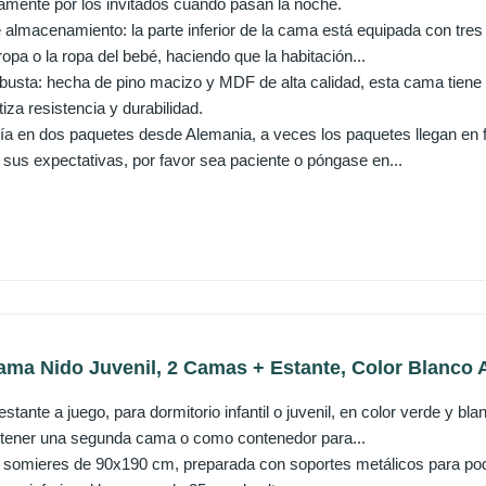
amente por los invitados cuando pasan la noche.
e almacenamiento: la parte inferior de la cama está equipada con tre
ropa o la ropa del bebé, haciendo que la habitación...
busta: hecha de pino macizo y MDF de alta calidad, esta cama tiene u
iza resistencia y durabilidad.
a en dos paquetes desde Alemania, a veces los paquetes llegan en f
sus expectativas, por favor sea paciente o póngase en...
ma Nido Juvenil, 2 Camas + Estante, Color Blanco A
tante a juego, para dormitorio infantil o juvenil, en color verde y b
 tener una segunda cama o como contenedor para...
somieres de 90x190 cm, preparada con soportes metálicos para pode