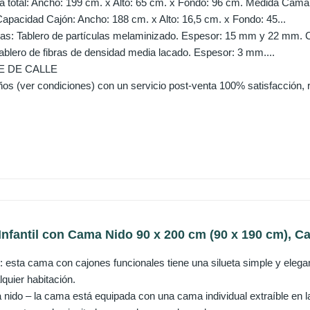
 total: Ancho: 199 cm. x Alto: 65 cm. x Fondo: 96 cm. Medida Cama I
apacidad Cajón: Ancho: 188 cm. x Alto: 16,5 cm. x Fondo: 45...
zas: Tablero de partículas melaminizado. Espesor: 15 mm y 22 mm.
Tablero de fibras de densidad media lacado. Espesor: 3 mm....
E DE CALLE
ños (ver condiciones) con un servicio post-venta 100% satisfacción, r
nfantil con Cama Nido 90 x 200 cm (90 x 190 cm), Ca
: esta cama con cajones funcionales tiene una silueta simple y elega
quier habitación.
nido – la cama está equipada con una cama individual extraíble en la