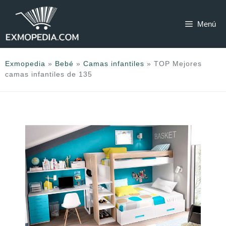
Saltar
al
Menú
contenido
Exmopedia
»
Bebé
»
Camas infantiles
»
TOP Mejores
camas infantiles de 135