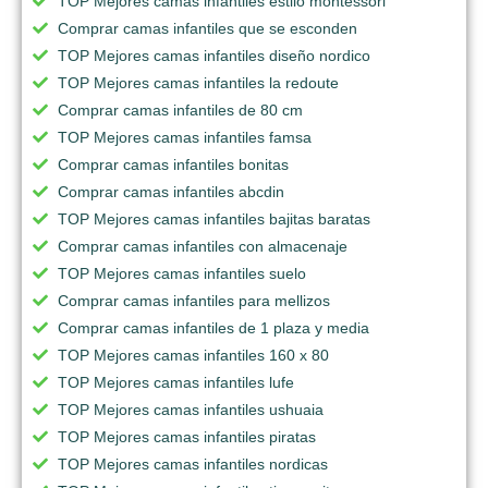
TOP Mejores camas infantiles estilo montessori
Comprar camas infantiles que se esconden
TOP Mejores camas infantiles diseño nordico
TOP Mejores camas infantiles la redoute
Comprar camas infantiles de 80 cm
TOP Mejores camas infantiles famsa
Comprar camas infantiles bonitas
Comprar camas infantiles abcdin
TOP Mejores camas infantiles bajitas baratas
Comprar camas infantiles con almacenaje
TOP Mejores camas infantiles suelo
Comprar camas infantiles para mellizos
Comprar camas infantiles de 1 plaza y media
TOP Mejores camas infantiles 160 x 80
TOP Mejores camas infantiles lufe
TOP Mejores camas infantiles ushuaia
TOP Mejores camas infantiles piratas
TOP Mejores camas infantiles nordicas