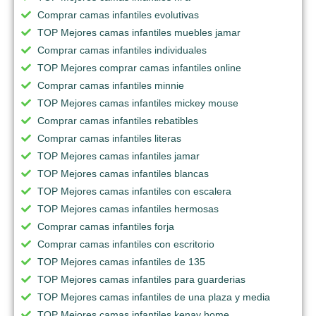
Comprar camas infantiles evolutivas
TOP Mejores camas infantiles muebles jamar
Comprar camas infantiles individuales
TOP Mejores comprar camas infantiles online
Comprar camas infantiles minnie
TOP Mejores camas infantiles mickey mouse
Comprar camas infantiles rebatibles
Comprar camas infantiles literas
TOP Mejores camas infantiles jamar
TOP Mejores camas infantiles blancas
TOP Mejores camas infantiles con escalera
TOP Mejores camas infantiles hermosas
Comprar camas infantiles forja
Comprar camas infantiles con escritorio
TOP Mejores camas infantiles de 135
TOP Mejores camas infantiles para guarderias
TOP Mejores camas infantiles de una plaza y media
TOP Mejores camas infantiles kenay home