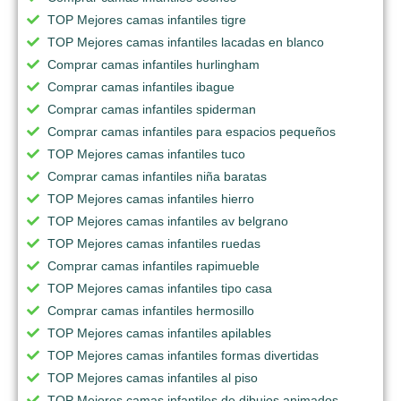
TOP Mejores camas infantiles tigre
TOP Mejores camas infantiles lacadas en blanco
Comprar camas infantiles hurlingham
Comprar camas infantiles ibague
Comprar camas infantiles spiderman
Comprar camas infantiles para espacios pequeños
TOP Mejores camas infantiles tuco
Comprar camas infantiles niña baratas
TOP Mejores camas infantiles hierro
TOP Mejores camas infantiles av belgrano
TOP Mejores camas infantiles ruedas
Comprar camas infantiles rapimueble
TOP Mejores camas infantiles tipo casa
Comprar camas infantiles hermosillo
TOP Mejores camas infantiles apilables
TOP Mejores camas infantiles formas divertidas
TOP Mejores camas infantiles al piso
TOP Mejores camas infantiles de dibujos animados