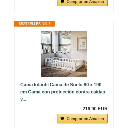
Comprar en Amazon
BESTSELLER NO. 3
Cama Infantil Cama de Suelo 90 x 190
cm Cama con protección contra caídas
y...
219,90 EUR
Comprar en Amazon