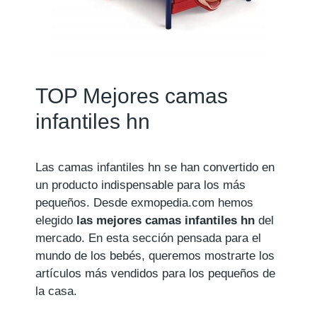
TOP Mejores camas
infantiles hn
Las camas infantiles hn se han convertido en
un producto indispensable para los más
pequeños. Desde exmopedia.com hemos
elegido
las mejores camas infantiles hn
del
mercado. En esta sección pensada para el
mundo de los bebés, queremos mostrarte los
artículos más vendidos para los pequeños de
la casa.