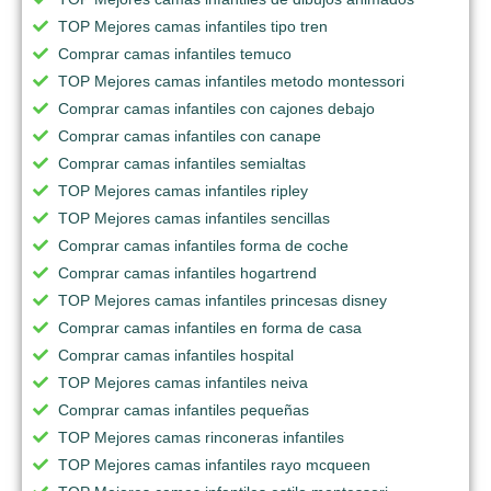
TOP Mejores camas infantiles tipo tren
Comprar camas infantiles temuco
TOP Mejores camas infantiles metodo montessori
Comprar camas infantiles con cajones debajo
Comprar camas infantiles con canape
Comprar camas infantiles semialtas
TOP Mejores camas infantiles ripley
TOP Mejores camas infantiles sencillas
Comprar camas infantiles forma de coche
Comprar camas infantiles hogartrend
TOP Mejores camas infantiles princesas disney
Comprar camas infantiles en forma de casa
Comprar camas infantiles hospital
TOP Mejores camas infantiles neiva
Comprar camas infantiles pequeñas
TOP Mejores camas rinconeras infantiles
TOP Mejores camas infantiles rayo mcqueen