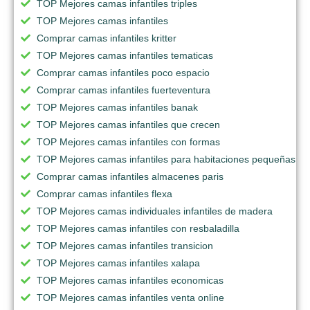
TOP Mejores camas infantiles triples
TOP Mejores camas infantiles
Comprar camas infantiles kritter
TOP Mejores camas infantiles tematicas
Comprar camas infantiles poco espacio
Comprar camas infantiles fuerteventura
TOP Mejores camas infantiles banak
TOP Mejores camas infantiles que crecen
TOP Mejores camas infantiles con formas
TOP Mejores camas infantiles para habitaciones pequeñas
Comprar camas infantiles almacenes paris
Comprar camas infantiles flexa
TOP Mejores camas individuales infantiles de madera
TOP Mejores camas infantiles con resbaladilla
TOP Mejores camas infantiles transicion
TOP Mejores camas infantiles xalapa
TOP Mejores camas infantiles economicas
TOP Mejores camas infantiles venta online