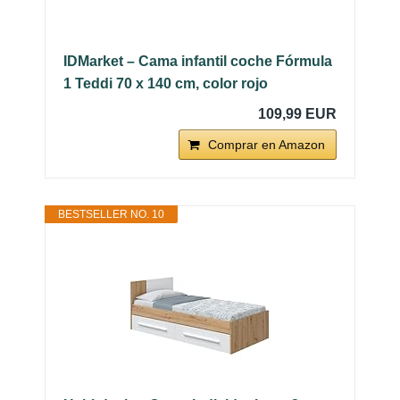
IDMarket – Cama infantil coche Fórmula
1 Teddi 70 x 140 cm, color rojo
109,99 EUR
Comprar en Amazon
BESTSELLER NO. 10