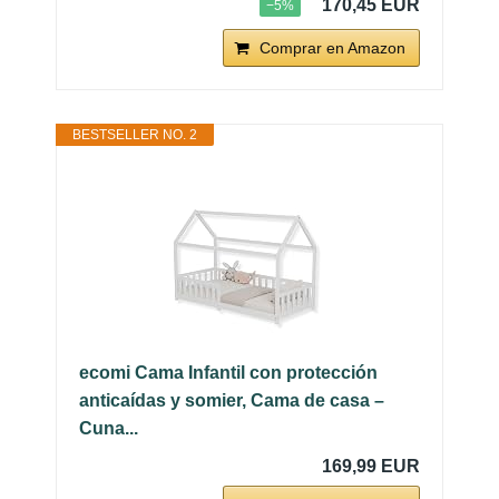
170,45 EUR
−5%
Comprar en Amazon
BESTSELLER NO. 2
ecomi Cama Infantil con protección
anticaídas y somier, Cama de casa –
Cuna...
169,99 EUR