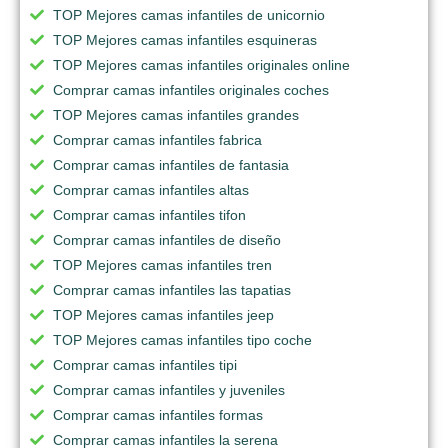
TOP Mejores camas infantiles de unicornio
TOP Mejores camas infantiles esquineras
TOP Mejores camas infantiles originales online
Comprar camas infantiles originales coches
TOP Mejores camas infantiles grandes
Comprar camas infantiles fabrica
Comprar camas infantiles de fantasia
Comprar camas infantiles altas
Comprar camas infantiles tifon
Comprar camas infantiles de diseño
TOP Mejores camas infantiles tren
Comprar camas infantiles las tapatias
TOP Mejores camas infantiles jeep
TOP Mejores camas infantiles tipo coche
Comprar camas infantiles tipi
Comprar camas infantiles y juveniles
Comprar camas infantiles formas
Comprar camas infantiles la serena