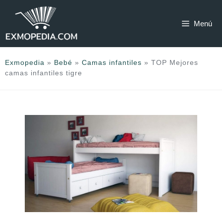
Saltar
al
Menú
contenido
Exmopedia
»
Bebé
»
Camas infantiles
»
TOP Mejores
camas infantiles tigre