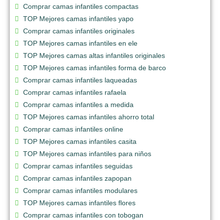
Comprar camas infantiles compactas
TOP Mejores camas infantiles yapo
Comprar camas infantiles originales
TOP Mejores camas infantiles en ele
TOP Mejores camas altas infantiles originales
TOP Mejores camas infantiles forma de barco
Comprar camas infantiles laqueadas
Comprar camas infantiles rafaela
Comprar camas infantiles a medida
TOP Mejores camas infantiles ahorro total
Comprar camas infantiles online
TOP Mejores camas infantiles casita
TOP Mejores camas infantiles para niños
Comprar camas infantiles seguidas
Comprar camas infantiles zapopan
Comprar camas infantiles modulares
TOP Mejores camas infantiles flores
Comprar camas infantiles con tobogan