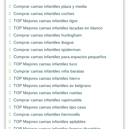
Comprar camas infantiles plaza y media
Comprar camas infantiles coches
TOP Mejores camas infantiles tigre
TOP Mejores camas infantiles lacadas en blanco
Comprar camas infantiles hurlingham
Comprar camas infantiles ibague
Comprar camas infantiles spiderman
Comprar camas infantiles para espacios pequeños
TOP Mejores camas infantiles tuco
Comprar camas infantiles niña baratas
TOP Mejores camas infantiles hierro
TOP Mejores camas infantiles av belgrano
TOP Mejores camas infantiles ruedas
Comprar camas infantiles rapimueble
TOP Mejores camas infantiles tipo casa
Comprar camas infantiles hermosillo
TOP Mejores camas infantiles apilables
TOP Mejores camas infantiles formas divertidas