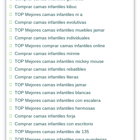
Comprar camas infantiles kibuc
TOP Mejores camas infantiles ni a
Comprar camas infantiles evolutivas
TOP Mejores camas infantiles muebles jamar
Comprar camas infantiles individuales
TOP Mejores comprar camas infantiles online
Comprar camas infantiles minnie
TOP Mejores camas infantiles mickey mouse
Comprar camas infantiles rebatibles
Comprar camas infantiles literas
TOP Mejores camas infantiles jamar
TOP Mejores camas infantiles blancas
TOP Mejores camas infantiles con escalera
TOP Mejores camas infantiles hermosas
Comprar camas infantiles forja
Comprar camas infantiles con escritorio
TOP Mejores camas infantiles de 135
TOP Mejores camas infantiles para guarderias