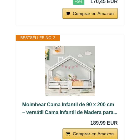
170,45 EUR
−5%
Comprar en Amazon
BESTSELLER NO. 2
Moimhear Cama Infantil de 90 x 200 cm
– versátil Cama Infantil de Madera para...
189,99 EUR
Comprar en Amazon