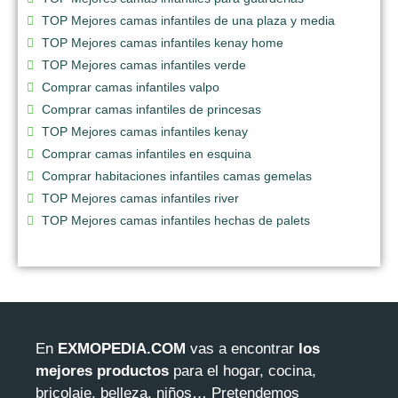
TOP Mejores camas infantiles de una plaza y media
TOP Mejores camas infantiles kenay home
TOP Mejores camas infantiles verde
Comprar camas infantiles valpo
Comprar camas infantiles de princesas
TOP Mejores camas infantiles kenay
Comprar camas infantiles en esquina
Comprar habitaciones infantiles camas gemelas
TOP Mejores camas infantiles river
TOP Mejores camas infantiles hechas de palets
En
EXMOPEDIA.COM
vas a encontrar
los
mejores productos
para el hogar, cocina,
bricolaje, belleza, niños… Pretendemos