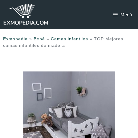
Saltar
al
Menú
contenido
Exmopedia
»
Bebé
»
Camas infantiles
»
TOP Mejores
camas infantiles de madera