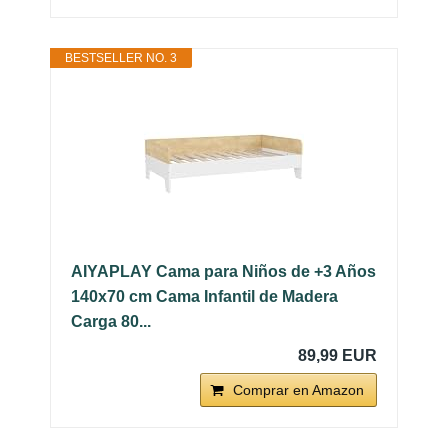
BESTSELLER NO. 3
AIYAPLAY Cama para Niños de +3 Años
140x70 cm Cama Infantil de Madera
Carga 80...
89,99 EUR
Comprar en Amazon