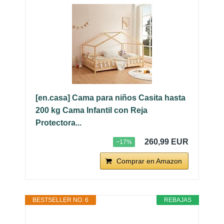
[en.casa] Cama para niños Casita hasta
200 kg Cama Infantil con Reja
Protectora...
260,99 EUR
−17%
Comprar en Amazon
BESTSELLER NO. 6
REBAJAS