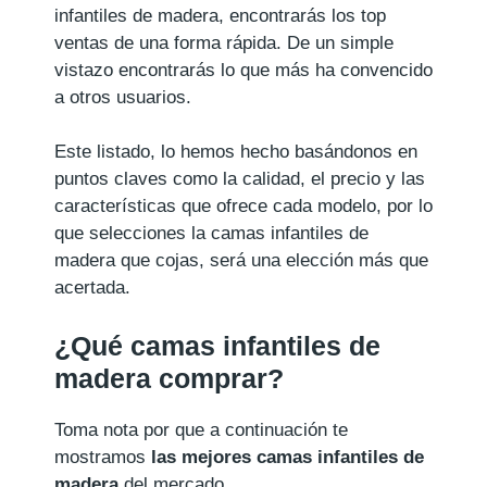
infantiles de madera, encontrarás los top
ventas de una forma rápida. De un simple
vistazo encontrarás lo que más ha convencido
a otros usuarios.
Este listado, lo hemos hecho basándonos en
puntos claves como la calidad, el precio y las
características que ofrece cada modelo, por lo
que selecciones la camas infantiles de
madera que cojas, será una elección más que
acertada.
¿Qué camas infantiles de
madera comprar?
Toma nota por que a continuación te
mostramos
las mejores camas infantiles de
madera
del mercado