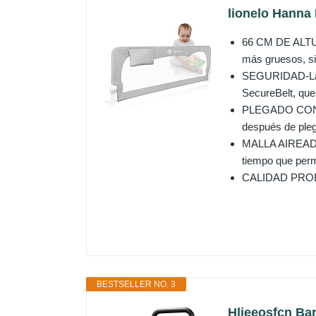
lionelo Hanna 
66 CM DE ALTURA
más gruesos, si
SEGURIDAD-La se
SecureBelt, que 
PLEGADO CONVEN
después de plega
MALLA AIREADA-H
tiempo que perm
CALIDAD PROBADA
BESTSELLER NO. 3
Hlieeosfcn Bar