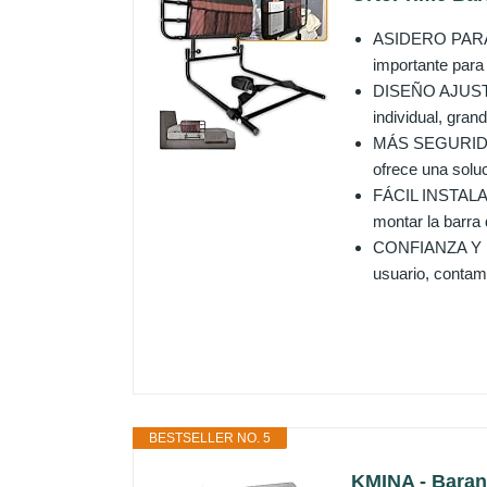
ASIDERO PARA C
importante para
DISEÑO AJUSTAB
individual, gra
MÁS SEGURIDAD 
ofrece una solu
FÁCIL INSTALACI
montar la barra
CONFIANZA Y PR
usuario, contam
BESTSELLER NO. 5
KMINA - Barand