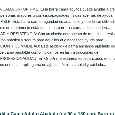
AMA ORTOPRIME: Esta barra cama adultos puede ayudar a preveni
 personas mayores o con discapacidades físicas además de ayudar a
LE: Esta barra cama seguridad es adaptable y puede ser utilizad
nde o de matrimonio estándar, estas barreras cama adulto pueden...
Y RESISTENCIA: Con un diseño compuesto de materiales resiste
ción práctica y segura para aquellos que necesitan ayuda para...
ÓN Y COMODIDAD: Este asidero de cama ancianos ajustable es fácil 
 de cama ajustable como indicamos en las instrucciones de...
OFESIONALIDAD: En OrtoPrime estamos especializados en ofrece
os con una amplia gama de ayudas técnicas, salud y cuidado...
illa Cama Adulto Abatible (de 90 a 180 cm), Barrera