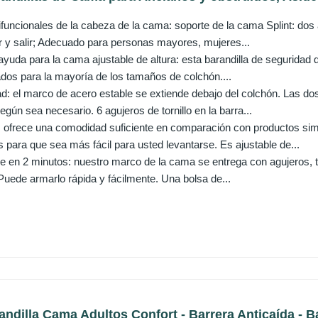
ifuncionales de la cabeza de la cama: soporte de la cama Splint: dos
bir y salir; Adecuado para personas mayores, mujeres...
ayuda para la cama ajustable de altura: esta barandilla de seguridad
dos para la mayoría de los tamaños de colchón....
ad: el marco de acero estable se extiende debajo del colchón. Las do
gún sea necesario. 6 agujeros de tornillo en la barra...
 ofrece una comodidad suficiente en comparación con productos si
s para que sea más fácil para usted levantarse. Es ajustable de...
 en 2 minutos: nuestro marco de la cama se entrega con agujeros, tor
Puede armarlo rápida y fácilmente. Una bolsa de...
ndilla Cama Adultos Confort - Barrera Anticaída - Ba