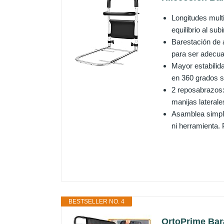
Longitudes mult
equilibrio al su
Barestación de 
para ser adecua
Mayor estabilid
en 360 grados se
2 reposabrazos:
manijas laterale
Asamblea simple
ni herramienta. 
BESTSELLER NO. 4
OrtoPrime Bara