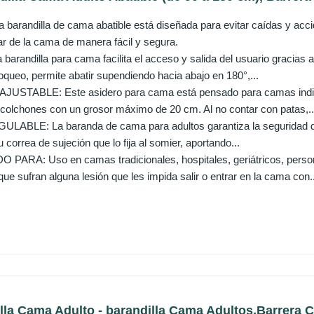
arandilla de cama abatible está diseñada para evitar caídas y acc
rar de la cama de manera fácil y segura.
arandilla para cama facilita el acceso y salida del usuario gracias a
oqueo, permite abatir supendiendo hacia abajo en 180°,...
USTABLE: Este asidero para cama está pensado para camas indivi
colchones con un grosor máximo de 20 cm. Al no contar con patas,..
BLE: La baranda de cama para adultos garantiza la seguridad del 
u correa de sujeción que lo fija al somier, aportando...
RA: Uso en camas tradicionales, hospitales, geriátricos, perso
ue sufran alguna lesión que les impida salir o entrar en la cama con..
lla Cama Adulto - barandilla Cama Adultos,Barrera C