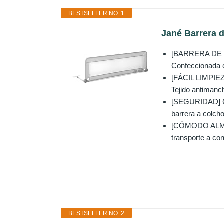
BESTSELLER NO. 1
Jané Barrera d
[BARRERA DE CA
Confeccionada co
[FÁCIL LIMPIEZA
Tejido antimanc
[SEGURIDAD] Cóm
barrera a colch
[CÓMODO ALMACE
transporte a con
BESTSELLER NO. 2