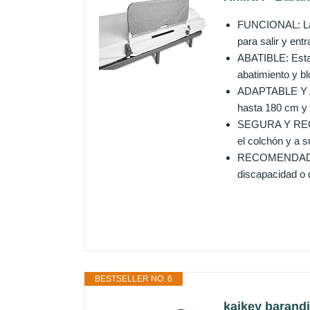
FUNCIONAL: La b
para salir y ent
ABATIBLE: Esta b
abatimiento y bl
ADAPTABLE Y AJ
hasta 180 cm y 
SEGURA Y REGULA
el colchón y a s
RECOMENDADO PA
discapacidad o q
BESTSELLER NO. 6
kajkey barandi