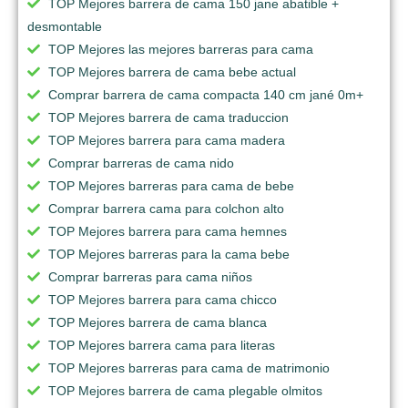
TOP Mejores barrera de cama 150 jane abatible +
desmontable
TOP Mejores las mejores barreras para cama
TOP Mejores barrera de cama bebe actual
Comprar barrera de cama compacta 140 cm jané 0m+
TOP Mejores barrera de cama traduccion
TOP Mejores barrera para cama madera
Comprar barreras de cama nido
TOP Mejores barreras para cama de bebe
Comprar barrera cama para colchon alto
TOP Mejores barrera para cama hemnes
TOP Mejores barreras para la cama bebe
Comprar barreras para cama niños
TOP Mejores barrera para cama chicco
TOP Mejores barrera de cama blanca
TOP Mejores barrera cama para literas
TOP Mejores barreras para cama de matrimonio
TOP Mejores barrera de cama plegable olmitos