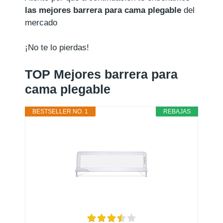
las mejores barrera para cama plegable
del
mercado
¡No te lo pierdas!
TOP Mejores barrera para
cama plegable
BESTSELLER NO. 1
REBAJAS