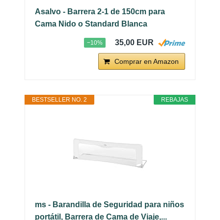
Asalvo - Barrera 2-1 de 150cm para
Cama Nido o Standard Blanca
35,00 EUR
−10%
Comprar en Amazon
BESTSELLER NO. 2
REBAJAS
ms - Barandilla de Seguridad para niños
portátil, Barrera de Cama de Viaje,...