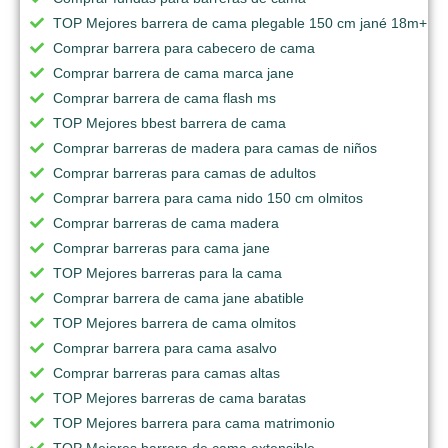
TOP Mejores barrera de cama plegable 150 cm jané 18m+
Comprar barrera para cabecero de cama
Comprar barrera de cama marca jane
Comprar barrera de cama flash ms
TOP Mejores bbest barrera de cama
Comprar barreras de madera para camas de niños
Comprar barreras para camas de adultos
Comprar barrera para cama nido 150 cm olmitos
Comprar barreras de cama madera
Comprar barreras para cama jane
TOP Mejores barreras para la cama
Comprar barrera de cama jane abatible
TOP Mejores barrera de cama olmitos
Comprar barrera para cama asalvo
Comprar barreras para camas altas
TOP Mejores barreras de cama baratas
TOP Mejores barrera para cama matrimonio
TOP Mejores barrera de cama extensible