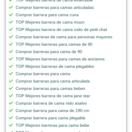
Comprar barreras para camas articuladas
Comprar barrera para cama cuna
TOP Mejores barrera de cama moon
TOP Mejores barrera de cama osito de petit chat
Comprar barreras de cama para personas mayores
TOP Mejores barreras para camas de 90
Comprar barreras para cama de 90
TOP Mejores barreras para camas de ancianos
TOP Mejores barreras de cama plegables
Comprar barreras para cama
Comprar barreras para cama articulada
Comprar barreras para camas bebes
TOP Mejores barrera de cama jane star
Comprar barrera de cama nido asalvo
Comprar barrera para cama de 190 cm
Comprar barrera para cama plegable
TOP Mejores barreras para cama bebe