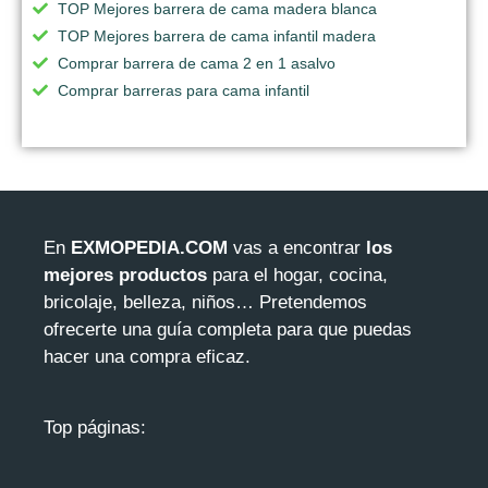
TOP Mejores barrera de cama madera blanca
TOP Mejores barrera de cama infantil madera
Comprar barrera de cama 2 en 1 asalvo
Comprar barreras para cama infantil
En
EXMOPEDIA.COM
vas a encontrar
los
mejores productos
para el hogar, cocina,
bricolaje, belleza, niños… Pretendemos
ofrecerte una guía completa para que puedas
hacer una compra eficaz.
Top páginas: