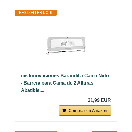
BESTSELLER NO. 6
ms Innovaciones Barandilla Cama Nido
- Barrera para Cama de 2 Alturas
Abatible,...
31,99 EUR
Comprar en Amazon