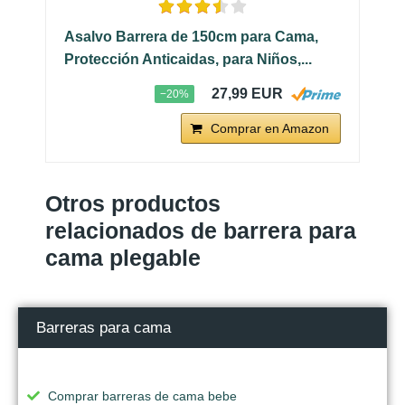
Asalvo Barrera de 150cm para Cama,
Protección Anticaidas, para Niños,...
27,99 EUR
−20%
Comprar en Amazon
Otros productos
relacionados de barrera para
cama plegable
Barreras para cama
Comprar barreras de cama bebe