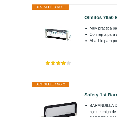
BESTSELLER NO. 1
Olmitos 7650 
Muy práctica pa
Con rejilla para 
Abatible para p
BESTSELLER NO. 2
Safety 1st Bar
BARANDILLA DE C
hijo se caiga de