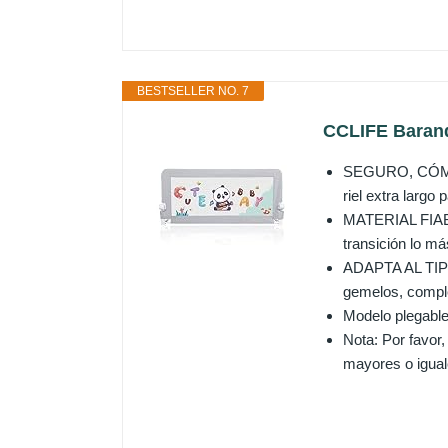
BESTSELLER NO. 7
CCLIFE Barand
SEGURO, CÓMODO
riel extra largo
MATERIAL FIABLE:
transición lo má
ADAPTA AL TIPO
gemelos, comple
Modelo plegable
Nota: Por favor
mayores o igual