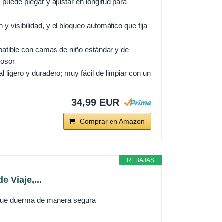
ede plegar y ajustar en longitud para
visibilidad, y el bloqueo automático que fija
ble con camas de niño estándar y de
rosor
 ligero y duradero; muy fácil de limpiar con un
34,99 EUR
Comprar en Amazon
REBAJAS
 Viaje,...
a que duerma de manera segura