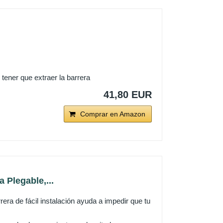
tener que extraer la barrera
41,80 EUR
Comprar en Amazon
 Plegable,...
a de fácil instalación ayuda a impedir que tu