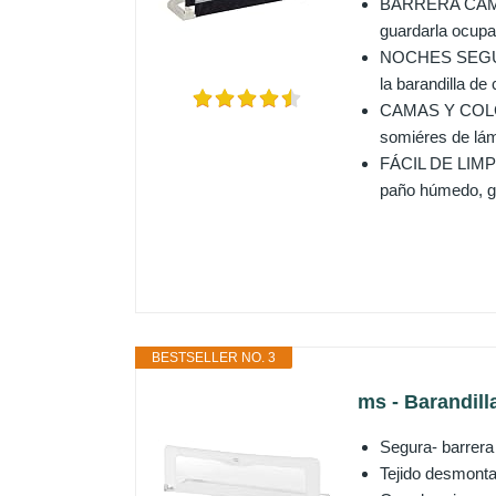
BARRERA CAMA BE
guardarla ocupa
NOCHES SEGURAS:
la barandilla de
CAMAS Y COLCH
somiéres de lám
FÁCIL DE LIMPIA
paño húmedo, ga
BESTSELLER NO. 3
ms - Barandill
Segura- barrera
Tejido desmontab