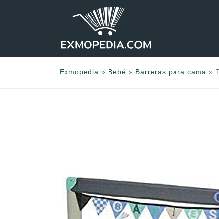
Saltar
al
contenido
Exmopedia
»
Bebé
»
Barreras para cama
»