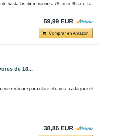
te hasta las dimensiones: 78 cm x 45 cm. La
59,99 EUR
Comprar en Amazon
ores de 18...
ede reclinare para rifare el cama p adagiare el
38,86 EUR