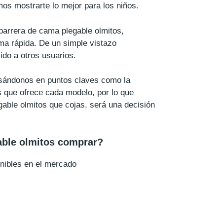
os mostrarte lo mejor para los niños.
barrera de cama plegable olmitos,
ma rápida. De un simple vistazo
do a otros usuarios.
asándonos en puntos claves como la
es que ofrece cada modelo, por lo que
gable olmitos que cojas, será una decisión
able olmitos comprar?
nibles en el mercado