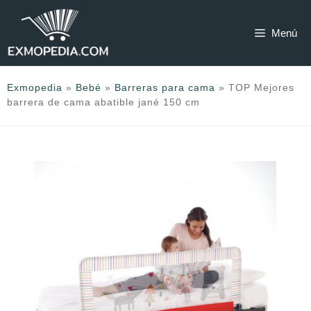
Saltar
al
Menú
contenido
Exmopedia
»
Bebé
»
Barreras para cama
»
TOP Mejores
barrera de cama abatible jané 150 cm