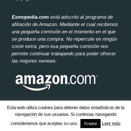
Exmopedia.com
está adscrito al programa de
afiliación de Amazon. Mediante el cua
l recibimos
una pequeña comisión en el momento en el que
se produce una compra. No repercute en ningún
coste extra, pero esa pequeña comisión nos
permite continuar trabajando para poder ofrecer
las mejores reviews.
Esta web utiliza cookies para obtener datos estadísticos de la
navegación de sus usuarios. Si continúas navegando
© 2026 exmopedia.com. Todos los derecho reservados.
Mapa
del sitio
consideramos que aceptas su uso.
Leer más
Aceptar