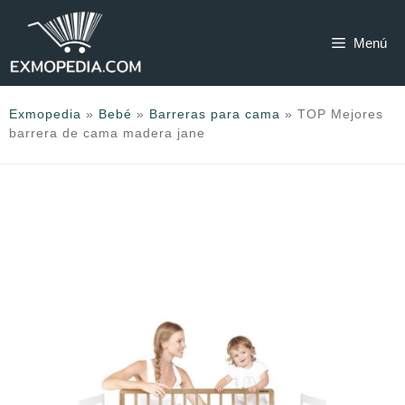
Saltar
al
Menú
contenido
Exmopedia
»
Bebé
»
Barreras para cama
»
TOP Mejores
barrera de cama madera jane