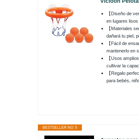
Vicloon Pelota
【Diseño de vent
en lugares lisos
【Materiales seg
dañará tu piel, 
【Fácil de ensam
mantenerlo en su
【Usos amplios】 
cultivar la capa
【Regalo perfect
para bebés, niñ
BESTSELLER NO. 5