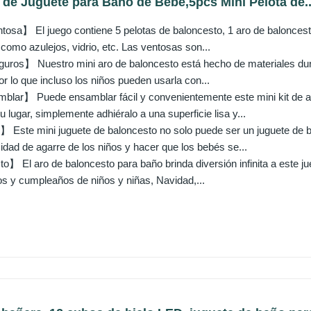
 de Juguete para Baño de Bebé,5pcs Mini Pelota de..
osa】 El juego contiene 5 pelotas de baloncesto, 1 aro de baloncest
 como azulejos, vidrio, etc. Las ventosas son...
uros】 Nuestro mini aro de baloncesto está hecho de materiales durad
por lo que incluso los niños pueden usarla con...
blar】 Puede ensamblar fácil y convenientemente este mini kit de a
 lugar, simplemente adhiéralo a una superficie lisa y...
Este mini juguete de baloncesto no solo puede ser un juguete de b
cidad de agarre de los niños y hacer que los bebés se...
o】 El aro de baloncesto para baño brinda diversión infinita a este j
os y cumpleaños de niños y niñas, Navidad,...