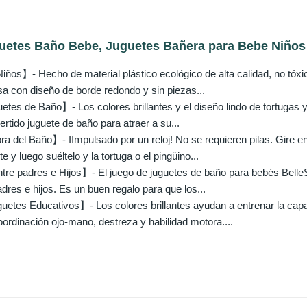
uetes Baño Bebe, Juguetes Bañera para Bebe Niños N
ños】- Hecho de material plástico ecológico de alta calidad, no tóxic
isa con diseño de borde redondo y sin piezas...
tes de Baño】- Los colores brillantes y el diseño lindo de tortugas y
vertido juguete de baño para atraer a su...
 del Baño】- IImpulsado por un reloj! No se requieren pilas. Gire en e
e y luego suéltelo y la tortuga o el pingüino...
tre padres e Hijos】- El juego de juguetes de baño para bebés BelleS
adres e hijos. Es un buen regalo para que los...
tes Educativos】- Los colores brillantes ayudan a entrenar la capaci
oordinación ojo-mano, destreza y habilidad motora....