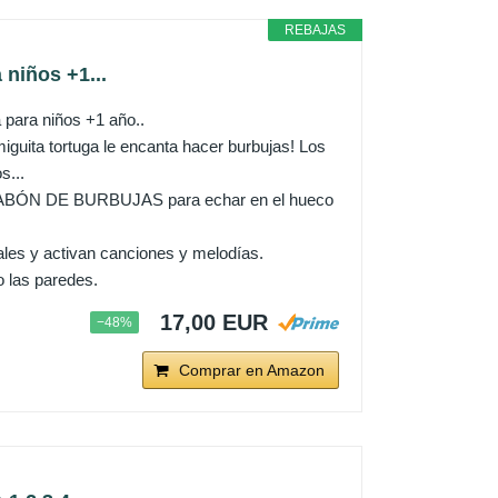
REBAJAS
niños +1...
para niños +1 año..
a tortuga le encanta hacer burbujas! Los
s...
JABÓN DE BURBUJAS para echar en el hueco
 y activan canciones y melodías.
 las paredes.
17,00 EUR
−48%
Comprar en Amazon