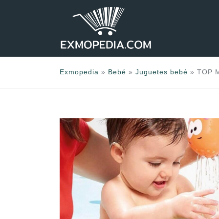
Saltar
al
contenido
Exmopedia
»
Bebé
»
Juguetes bebé
»
TOP M