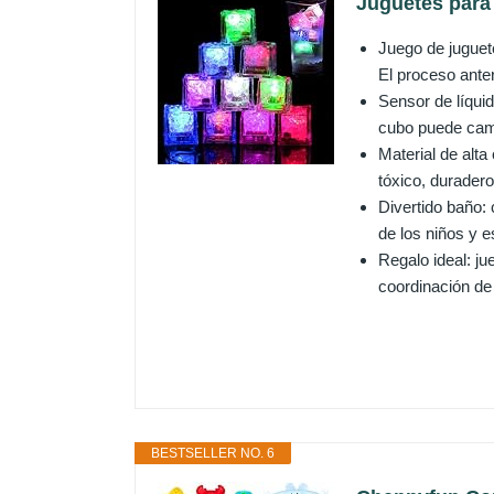
Juguetes para 
Juego de juguete
El proceso anter
Sensor de líquid
cubo puede camb
Material de alta
tóxico, duradero
Divertido baño:
de los niños y es
Regalo ideal: ju
coordinación de 
BESTSELLER NO. 6