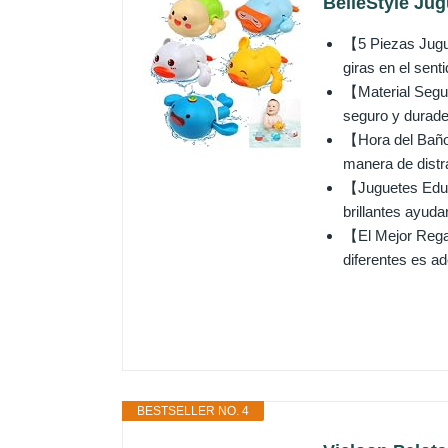
BelleStyle Jug
【5 Piezas Jugue
giras en el senti
【Material Segur
seguro y durader
【Hora del Baño 
manera de distra
【Juguetes Educa
brillantes ayuda
【El Mejor Regal
diferentes es ad
BESTSELLER NO. 4