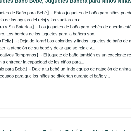
uetes Baño Bebe, Juguetes Bañera para Niños Niñas 1
tes de Baño para Bebé】- Estos juguetes de baño para niños pueden
do de las agujas del reloj y los sueltas en el...
o y Sin Baterías】- Los juguetes de baño para bebés de cuerda están
o. Los bordes de los juguetes para la bañera son...
Feliz】- ¡Deja de llorar! Los coloridos y lindos juguetes de baño de 
er la atención de su bebé y dejar que se relaje y...
tivos Tempranos】- El juguete de baño también es un excelente regal
n a entrenar la capacidad de los niños para...
o para Bebé】- Dale a tu bebé un lindo equipo de natación de animal
ecuado para que los niños se diviertan durante el baño y...