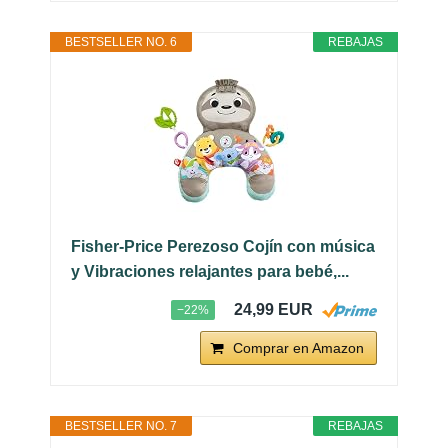
BESTSELLER NO. 6
REBAJAS
Fisher-Price Perezoso Cojín con música
y Vibraciones relajantes para bebé,...
24,99 EUR
−22%
Comprar en Amazon
BESTSELLER NO. 7
REBAJAS