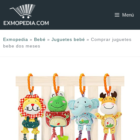
Saltar
al
Menú
contenido
Exmopedia
»
Bebé
»
Juguetes bebé
»
Comprar juguetes
bebe dos meses