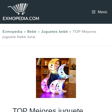
Saltar
al
Menú
contenido
Exmopedia
»
Bebé
»
Juguetes bebé
»
TOP Mejores
juguete bebe luna
TOP Mejores juguete