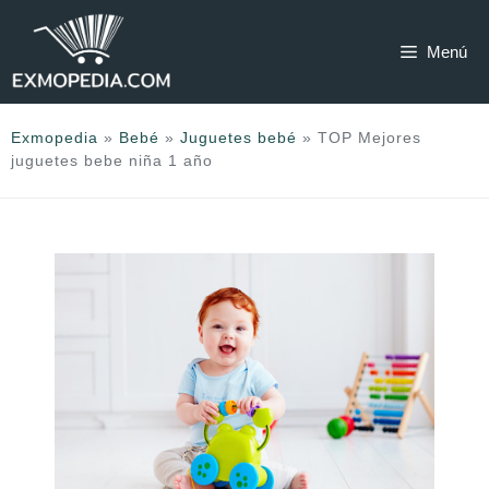
Saltar
al
Menú
contenido
Exmopedia
»
Bebé
»
Juguetes bebé
»
TOP Mejores
juguetes bebe niña 1 año