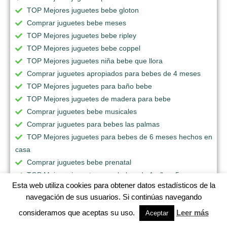
TOP Mejores juguetes bebe gloton
Comprar juguetes bebe meses
TOP Mejores juguetes bebe ripley
TOP Mejores juguetes bebe coppel
TOP Mejores juguetes niña bebe que llora
Comprar juguetes apropiados para bebes de 4 meses
TOP Mejores juguetes para baño bebe
TOP Mejores juguetes de madera para bebe
Comprar juguetes bebe musicales
Comprar juguetes para bebes las palmas
TOP Mejores juguetes para bebes de 6 meses hechos en
casa
Comprar juguetes bebe prenatal
TOP Mejores juguetes para bebes de 1 año y 5 meses
Esta web utiliza cookies para obtener datos estadísticos de la
TOP Mejores juguetes bebe de 10 meses
navegación de sus usuarios. Si continúas navegando
Comprar juguetes para bebe de 8 meses
consideramos que aceptas su uso.
Leer más
Comprar juguetes bebe para el coche
Aceptar
TOP Mejores juguetes para bebes de 6 meses ripley