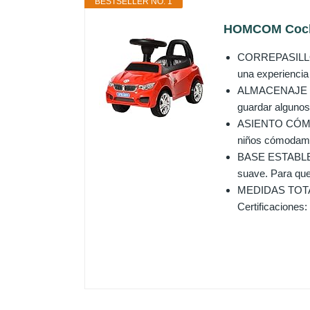
BESTSELLER NO. 1
HOMCOM Coche 
CORREPASILLOS 
una experiencia r
ALMACENAJE DEB
guardar algunos 
ASIENTO CÓMODO:
niños cómodamen
BASE ESTABLE Y
suave. Para que
MEDIDAS TOTALE
Certificaciones