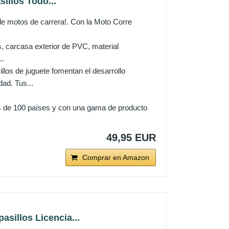
illos Todo...
e motos de carrera!. Con la Moto Corre
arcasa exterior de PVC, material
..
e juguete fomentan el desarrollo
ad. Tus...
 de 100 países y con una gama de producto
49,95 EUR
Comprar en Amazon
sillos Licencia...