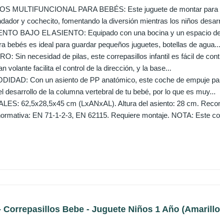
 MULTIFUNCIONAL PARA BEBÉS: Este juguete de montar para niñ
ndador y cochecito, fomentando la diversión mientras los niños desarro
 BAJO EL ASIENTO: Equipado con una bocina y un espacio de alm
ra bebés es ideal para guardar pequeños juguetes, botellas de agua..
Sin necesidad de pilas, este correpasillos infantil es fácil de con
 volante facilita el control de la dirección, y la base...
AD: Con un asiento de PP anatómico, este coche de empuje para
l desarrollo de la columna vertebral de tu bebé, por lo que es muy...
S: 62,5x28,5x45 cm (LxANxAL). Altura del asiento: 28 cm. Recom
ormativa: EN 71-1-2-3, EN 62115. Requiere montaje. NOTA: Este coc
 Correpasillos Bebe - Juguete Niños 1 Año (Amarillo