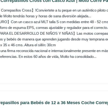
orrepasillos Cross con Casco Azul | Moto Corre Pas
rrepasllos Cross】!Conviertete a tu peque en un auténtico piloto d
e Molto tendrás horas y horas de sana diversión alejada...
Con un casco azul MLT talla S con medidas entre 48 - 52 cms, c
forro de espuma EPS, correas ajustable y regulador para el correcto.
A EL DESARROLLO DE NIÑOS Y NIÑAS】Las motos correpasillos d
ños y bebés de manera que aprenden jugando desde muy temprana ed
5 x 46 cms. Altura el sillín: 30cm
 firma reconocida nacional e internacionalmente presente en más
eferencias. En estos 60 años de vida, Molto ha consolidado...
asillos para Bebés de 12 a 36 Meses Coche Correpa