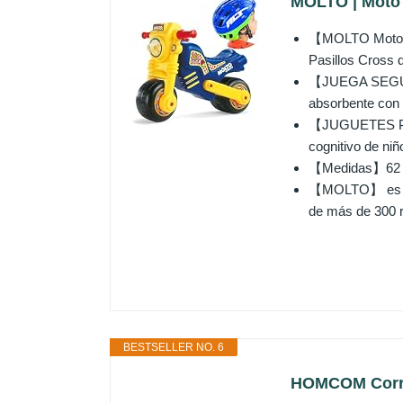
MOLTO | Moto C
‍【MOLTO Moto Co
Pasillos Cross d
【JUEGA SEGURO】
absorbente con 
【JUGUETES PAR
cognitivo de ni
【Medidas】62 x 3
【MOLTO】 es una
de más de 300 r
BESTSELLER NO. 6
HOMCOM Correp