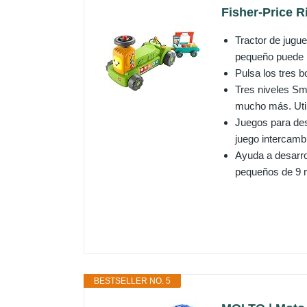
Fisher-Price R
Tractor de jugu
pequeño puede mo
Pulsa los tres b
Tres niveles Sm
mucho más. Util
Juegos para desa
juego intercambi
Ayuda a desarrol
pequeños de 9 
BESTSELLER NO. 5