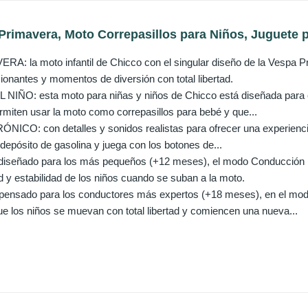
rimavera, Moto Correpasillos para Niños, Juguete p
: la moto infantil de Chicco con el singular diseño de la Vespa Pri
onantes y momentos de diversión con total libertad.
ÑO: esta moto para niñas y niños de Chicco está diseñada para cr
rmiten usar la moto como correpasillos para bebé y que...
CO: con detalles y sonidos realistas para ofrecer una experiencia c
depósito de gasolina y juega con los botones de...
señado para los más pequeños (+12 meses), el modo Conducción Fác
 y estabilidad de los niños cuando se suban a la moto.
nsado para los conductores más expertos (+18 meses), en el modo 
ue los niños se muevan con total libertad y comiencen una nueva...