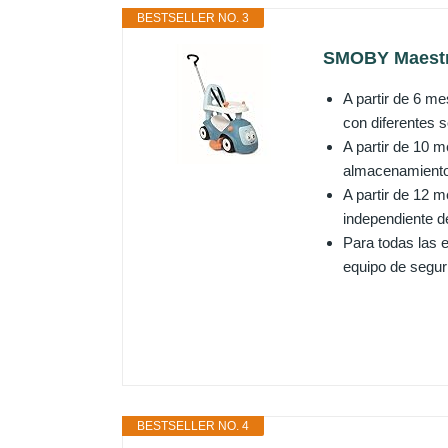
BESTSELLER NO. 3
SMOBY Maestro
A partir de 6 me
con diferentes s
A partir de 10 
almacenamiento 
A partir de 12 
independiente 
Para todas las 
equipo de segur
BESTSELLER NO. 4