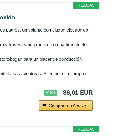
REBAJAS
onido...
los padres, un volante con claxon electrónico
era y trasera y un práctico compartimento de
usto tobogán para un placer de conducción
te largas aventuras. Si entonces el amplio
86,01 EUR
−18%
Comprar en Amazon
REBAJAS