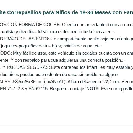
Correpasillos para Niños de 18-36 Meses con Faro
CON FORMA DE COCHE: Cuenta con un volante, bocina con efectos 
ealista y divertida. Ideal para el desarrollo de la fuerza en...
AJO DEL ASIENTO: Un compartimento oculto bajo en asiento pro
juguetes pequeños de tus hijos, botella de agua, etc.
 Muy fácil de usar, este vehículo sin pedales cuenta con un ampl
te. Y con respaldo para que adquieran una correcta posición...
 RUEDAS SEGURAS: Este correpasillos infantil es muy estable y t
 los niños puedan usarlo dentro de casa sin problema alguno
S: 63,5x28x36 cm (LxANxAL). Altura del asiento: 22,4 cm. Recom
: EN 71-1-2-3 y EN 62115. Requiere montaje. NOTA: Este correpasillo