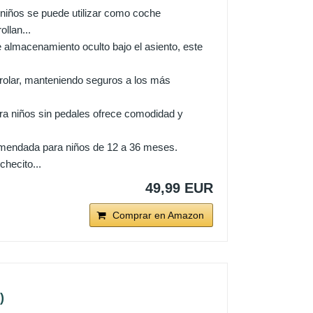
os se puede utilizar como coche
llan...
acenamiento oculto bajo el asiento, este
.
trolar, manteniendo seguros a los más
 niños sin pedales ofrece comodidad y
endada para niños de 12 a 36 meses.
hecito...
49,99 EUR
Comprar en Amazon
)