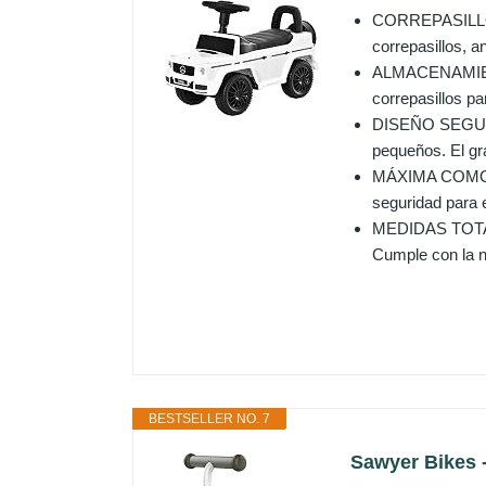
CORREPASILLOS
correpasillos, a
ALMACENAMIENTO
correpasillos pa
DISEÑO SEGURO: 
pequeños. El gran
MÁXIMA COMODID
seguridad para e
MEDIDAS TOTALE
Cumple con la n
BESTSELLER NO. 7
Sawyer Bikes -