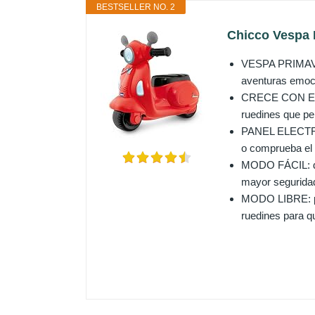
BESTSELLER NO. 2
Chicco Vespa P
VESPA PRIMAVERA
aventuras emoci
CRECE CON EL NI
ruedines que pe
PANEL ELECTRÓNI
o comprueba el 
MODO FÁCIL: di
mayor seguridad
MODO LIBRE: pe
ruedines para q