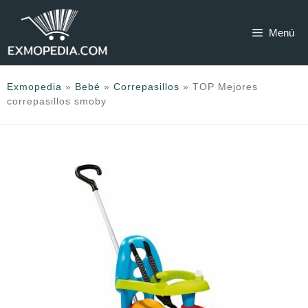
Saltar
al
Menú
contenido
Exmopedia
»
Bebé
»
Correpasillos
»
TOP Mejores
correpasillos smoby