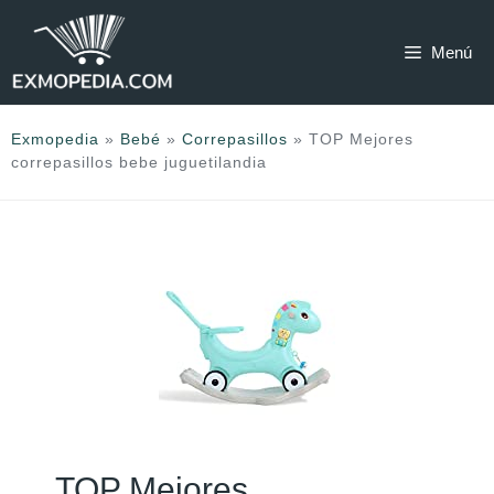
Saltar
al
Menú
contenido
Exmopedia
»
Bebé
»
Correpasillos
»
TOP Mejores
correpasillos bebe juguetilandia
TOP Mejores