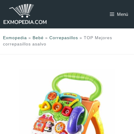
Saltar
al
Menú
contenido
Exmopedia
»
Bebé
»
Correpasillos
»
TOP Mejores
correpasillos asalvo