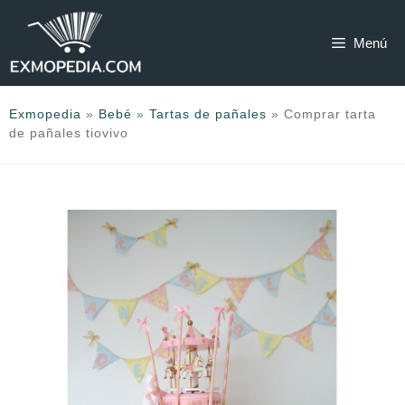
Saltar
al
Menú
contenido
Exmopedia
»
Bebé
»
Tartas de pañales
»
Comprar tarta
de pañales tiovivo