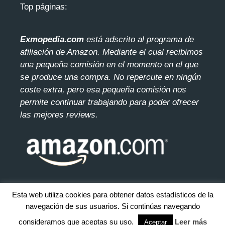
Top páginas:
Exmopedia.com
está adscrito al programa de
afiliación de Amazon. Mediante el cua
l recibimos
una pequeña comisión en el momento en el que
se produce una compra. No repercute en ningún
coste extra, pero esa pequeña comisión nos
permite continuar trabajando para poder ofrecer
las mejores reviews.
Esta web utiliza cookies para obtener datos estadísticos de la
navegación de sus usuarios. Si continúas navegando
© 2026 exmopedia.com. Todos los derecho reservados.
Mapa
del sitio
consideramos que aceptas su uso.
Leer más
Aceptar