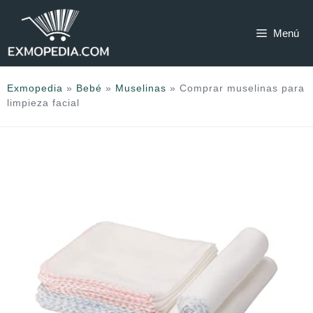
Saltar
al
Menú
contenido
Exmopedia
»
Bebé
»
Muselinas
»
Comprar muselinas para
limpieza facial