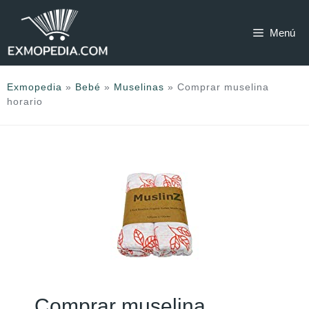
Saltar
al
Menú
contenido
Exmopedia
»
Bebé
»
Muselinas
»
Comprar muselina
horario
Comprar muselina