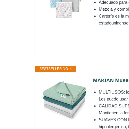
Adecuado para 
Mezcla y combi
Carter’s es la 
estadounidenses 
BESTSELLER NO. 4
MAKIAN Museli
MULTIUSOS: los 
Los puede usar e
CALIDAD SUPERIO
Mantienen la for
SUAVES CON LA 
hipoalergénica, 