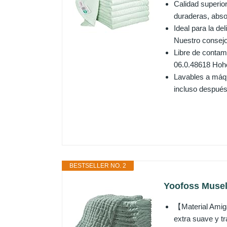
Calidad superio
duraderas, abso
Ideal para la d
Nuestro consejo
Libre de contam
06.0.48618 Hoh
Lavables a máqu
incluso después
BESTSELLER NO. 2
Yoofoss Musel
【Material Amig
extra suave y tr