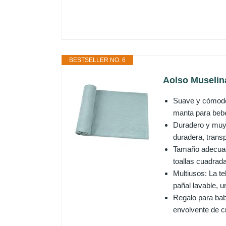
BESTSELLER NO. 6
Aolso Muselin
Suave y cómodo:
manta para bebé
Duradero y muy 
duradera, transp
Tamaño adecuado
toallas cuadrada
Multiusos: La t
pañal lavable, un
Regalo para ba
envolvente de cr