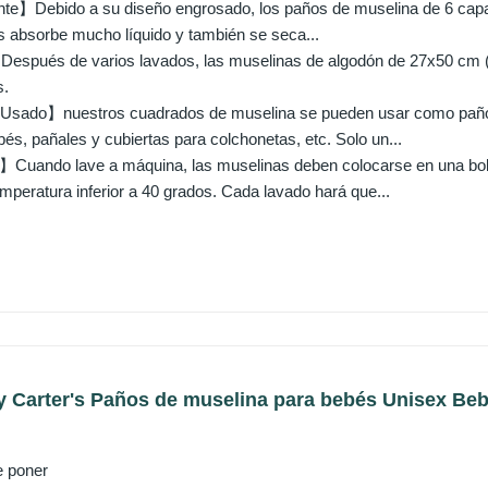
】Debido a su diseño engrosado, los paños de muselina de 6 capas 
as absorbe mucho líquido y también se seca...
espués de varios lavados, las muselinas de algodón de 27x50 cm (
s.
sado】nuestros cuadrados de muselina se pueden usar como paños d
és, pañales y cubiertas para colchonetas, etc. Solo un...
Cuando lave a máquina, las muselinas deben colocarse en una bolsa 
mperatura inferior a 40 grados. Cada lavado hará que...
 Carter's Paños de muselina para bebés Unisex Bebé
e poner