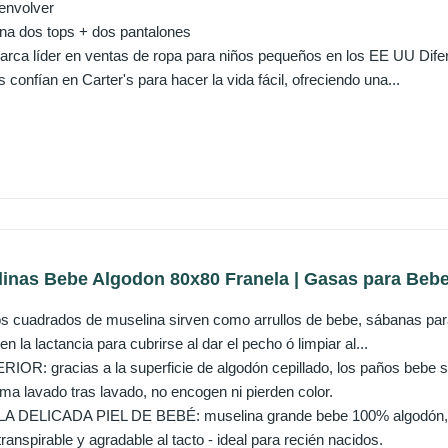
envolver
na dos tops + dos pantalones
marca líder en ventas de ropa para niños pequeños en los EE UU Dife
confían en Carter's para hacer la vida fácil, ofreciendo una...
nas Bebe Algodon 80x80 Franela | Gasas para Bebes 
cuadrados de muselina sirven como arrullos de bebe, sábanas para
n la lactancia para cubrirse al dar el pecho ó limpiar al...
R: gracias a la superficie de algodón cepillado, los paños bebe s
ma lavado tras lavado, no encogen ni pierden color.
DELICADA PIEL DE BEBÉ: muselina grande bebe 100% algodón, ma
transpirable y agradable al tacto - ideal para recién nacidos.