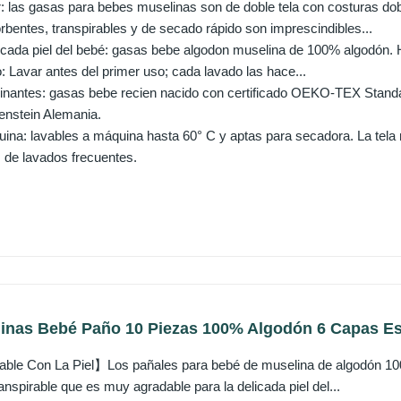
r: las gasas para bebes muselinas son de doble tela con costuras d
rbentes, transpirables y de secado rápido son imprescindibles...
elicada piel del bebé: gasas bebe algodon muselina de 100% algodón. 
: Lavar antes del primer uso; cada lavado las hace...
inantes: gasas bebe recien nacido con certificado OEKO-TEX Standa
enstein Alemania.
ina: lavables a máquina hasta 60° C y aptas para secadora. La tela 
 de lavados frecuentes.
inas Bebé Paño 10 Piezas 100% Algodón 6 Capas Es
able Con La Piel】Los pañales para bebé de muselina de algodón 1
anspirable que es muy agradable para la delicada piel del...