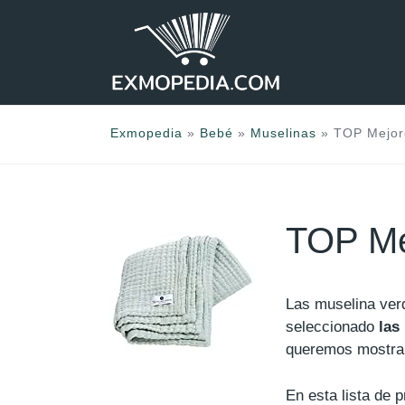
Saltar
al
contenido
Exmopedia
»
Bebé
»
Muselinas
»
TOP Mejor
TOP Me
Las muselina ve
seleccionado
las
queremos mostrart
En esta lista de 