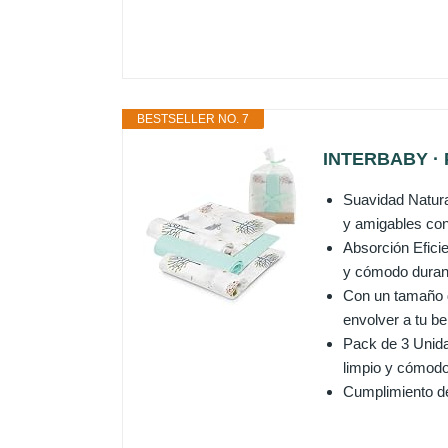
BESTSELLER NO. 7
INTERBABY · P
Suavidad Natur
y amigables con 
Absorción Efici
y cómodo durant
Con un tamaño d
envolver a tu b
Pack de 3 Unida
limpio y cómodo
Cumplimiento de