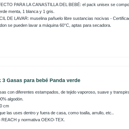
TO PARA LA CANASTILLA DEL BEBÉ: el pack unisex se compone d
erde menta, 1 blanca y 1 gris.
 DE LAVAR: muselina pañuelo libre sustancias nocivas - Certifi
don se pueden lavar a máquina 60°C, aptas para secadora.
k 3 Gasas para bebé Panda verde
sas con diferentes estampados, de tejido vaporoso, suave y transpira
0% algodón.
80 cm
ue las uses dentro y fuera de casa, como toalla, arrullo, etc..
to REACH y normativa OEKO-TEX.