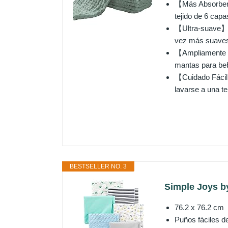
【Más Absorbente
tejido de 6 cap
【Ultra-suave】D
vez más suave
【Ampliamente U
mantas para beb
【Cuidado Fácil】
lavarse a una te
BESTSELLER NO. 3
Simple Joys by
76.2 x 76.2 cm
Puños fáciles d