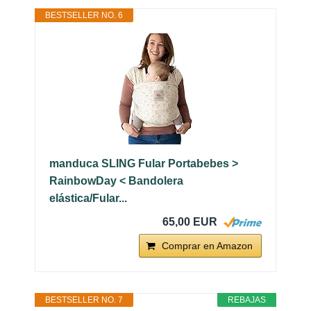
BESTSELLER NO. 6
manduca SLING Fular Portabebes >
RainbowDay < Bandolera
elástica/Fular...
65,00 EUR
Comprar en Amazon
BESTSELLER NO. 7
REBAJAS