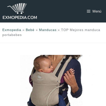
Saltar
al
Menú
contenido
Exmopedia
»
Bebé
»
Manducas
»
TOP Mejores manduca
portabebes