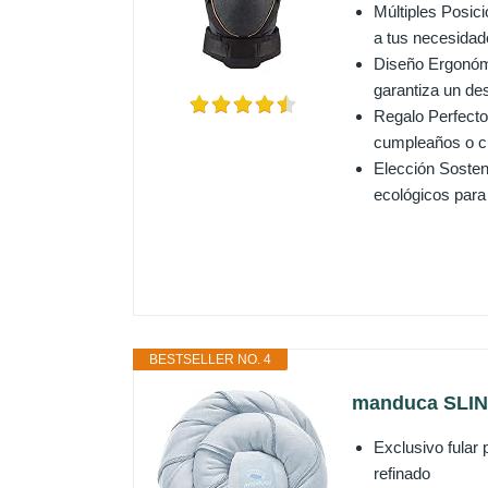
Múltiples Posici
a tus necesidad
Diseño Ergonómi
garantiza un des
Regalo Perfecto
cumpleaños o cu
Elección Sosten
ecológicos para 
BESTSELLER NO. 4
manduca SLING
Exclusivo fular
refinado