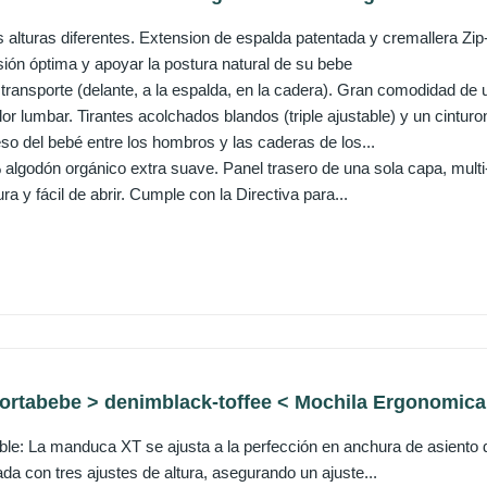
s alturas diferentes. Extension de espalda patentada y cremallera Zip
sión óptima y apoyar la postura natural de su bebe
 transporte (delante, a la espalda, en la cadera). Gran comodidad de
lor lumbar. Tirantes acolchados blandos (triple ajustable) y un cint
eso del bebé entre los hombros y las caderas de los...
 algodón orgánico extra suave. Panel trasero de una sola capa, multi
ra y fácil de abrir. Cumple con la Directiva para...
rtabebe > denimblack-toffee < Mochila Ergonomica 
table: La manduca XT se ajusta a la perfección en anchura de asiento
da con tres ajustes de altura, asegurando un ajuste...