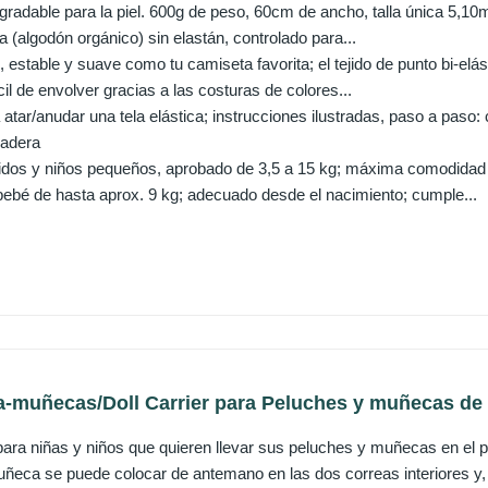
agradable para la piel. 600g de peso, 60cm de ancho, talla única 5,1
a (algodón orgánico) sin elastán, controlado para...
estable y suave como tu camiseta favorita; el tejido de punto bi-elás
cil de envolver gracias a las costuras de colores...
 atar/anudar una tela elástica; instrucciones ilustradas, paso a paso:
cadera
idos y niños pequeños, aprobado de 3,5 a 15 kg; máxima comodidad
bebé de hasta aprox. 9 kg; adecuado desde el nacimiento; cumple...
-muñecas/Doll Carrier para Peluches y muñecas de b
ra niñas y niños que quieren llevar sus peluches y muñecas en el 
muñeca se puede colocar de antemano en las dos correas interiores y, 