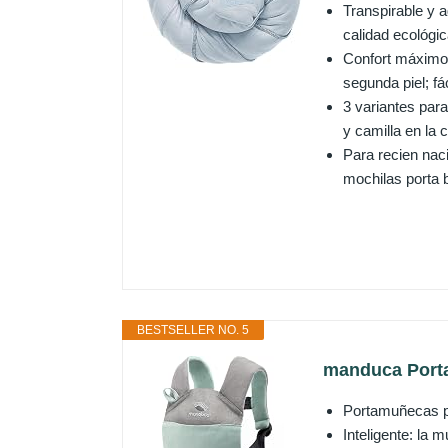
Transpirable y 
calidad ecológic
Confort máximo, 
segunda piel; fá
3 variantes para
y camilla en la 
Para recien nac
mochilas porta 
BESTSELLER NO. 5
manduca Porta
Portamuñecas pa
Inteligente: la 