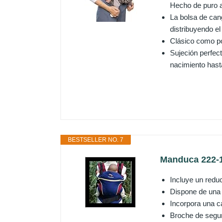
Hecho de puro a
La bolsa de can
distribuyendo el
Clásico como po
Sujeción perfec
nacimiento hast
BESTSELLER NO. 7
Manduca 222-1
Incluye un reduc
Dispone de una 
Incorpora una ca
Broche de seguri