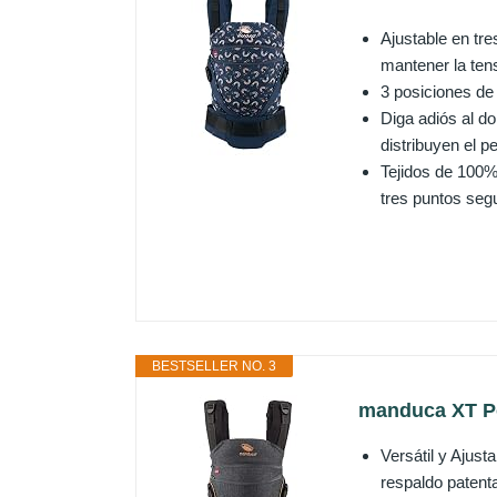
Ajustable en tre
mantener la ten
3 posiciones de
Diga adiós al do
distribuyen el p
Tejidos de 100%
tres puntos segu
BESTSELLER NO. 3
manduca XT Po
Versátil y Ajus
respaldo patenta