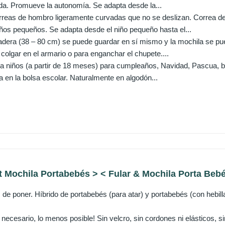
da. Promueve la autonomía. Se adapta desde la...
reas de hombro ligeramente curvadas que no se deslizan. Correa de p
ños pequeños. Se adapta desde el niño pequeño hasta el...
cadera (38 – 80 cm) se puede guardar en sí mismo y la mochila se pue
colgar en el armario o para enganchar el chupete....
ra niños (a partir de 18 meses) para cumpleaños, Navidad, Pascua, 
 en la bolsa escolar. Naturalmente en algodón...
 Mochila Portabebés > < Fular & Mochila Porta Bebé
s de poner. Híbrido de portabebés (para atar) y portabebés (con hebill
ecesario, lo menos posible! Sin velcro, sin cordones ni elásticos, sin 