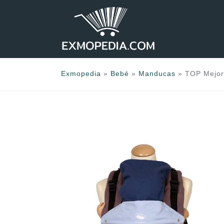
Saltar
al
contenido
Exmopedia
»
Bebé
»
Manducas
»
TOP Mejor