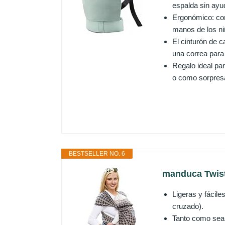
espalda sin ayu
Ergonómico: cor
manos de los ni
El cinturón de 
una correa para 
Regalo ideal pa
o como sorpresa
BESTSELLER NO. 6
manduca Twist
Ligeras y fácile
cruzado).
Tanto como sea n