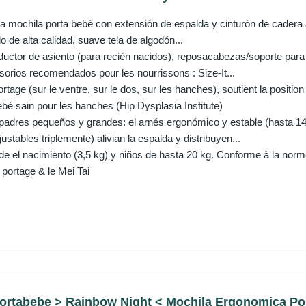
la mochila porta bebé con extensión de espalda y cinturón de cadera 
do de alta calidad, suave tela de algodón...
ductor de asiento (para recién nacidos), reposacabezas/soporte para el
sorios recomendados pour les nourrissons : Size-It...
ortage (sur le ventre, sur le dos, sur les hanches), soutient la posi
é sain pour les hanches (Hip Dysplasia Institute)
adres pequeños y grandes: el arnés ergonómico y estable (hasta 140
ustables triplemente) alivian la espalda y distribuyen...
e el nacimiento (3,5 kg) y niños de hasta 20 kg. Conforme à la no
portage & le Mei Tai
rtabebe > Rainbow Night < Mochila Ergonomica Port