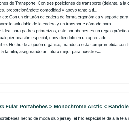
ones de Transporte: Con tres posiciones de transporte (delante, a la 
es, proporcionándote comodidad y apoyo tanto a ti...
co: Con un cinturón de cadera de forma ergonómica y soporte para 
arrollo saludable de la cadera y un transporte cómodo para...
: Ideal para padres primerizos, este portabebés es un regalo prácti
alquier ocasión especial, convirtiéndolo en un apreciado...
ible: Hecho de algodón orgánico; manduca está comprometida con la s
la familia, asegurando un futuro mejor para nuestros...
 Fular Portabebes > Monochrome Arctic < Bandolera 
 portabebes hecho de moda slub jersey; el hilo especial le da a la t