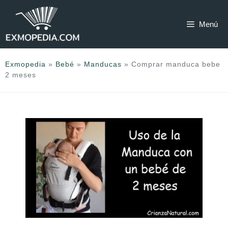
Saltar
al
Menú
contenido
Exmopedia
»
Bebé
»
Manducas
»
Comprar manduca bebe
2 meses