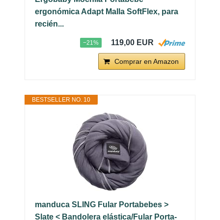
ergonómica Adapt Malla SoftFlex, para
recién...
119,00 EUR
−21%
Comprar en Amazon
BESTSELLER NO. 10
manduca SLING Fular Portabebes >
Slate < Bandolera elástica/Fular Porta-