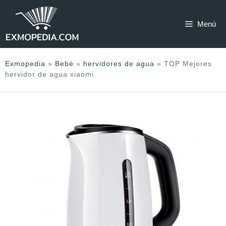
Saltar
al
Menú
contenido
Exmopedia
»
Bebé
»
hervidores de agua
»
TOP Mejores
hervidor de agua xiaomi