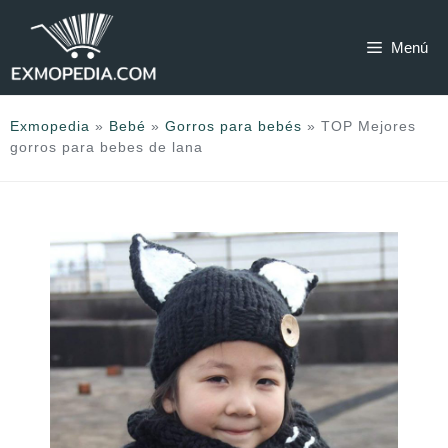
Saltar
al
Menú
contenido
Exmopedia
»
Bebé
»
Gorros para bebés
»
TOP Mejores
gorros para bebes de lana