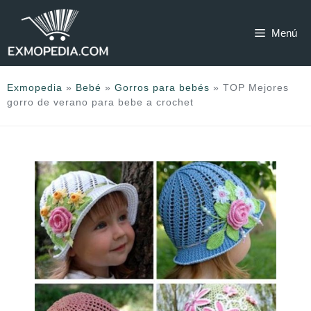
Saltar
al
Menú
contenido
Exmopedia
»
Bebé
»
Gorros para bebés
»
TOP Mejores
gorro de verano para bebe a crochet