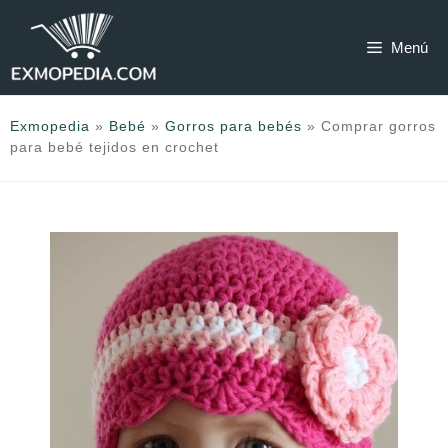
Saltar
al
Menú
contenido
Exmopedia
»
Bebé
»
Gorros para bebés
»
Comprar gorros
para bebé tejidos en crochet