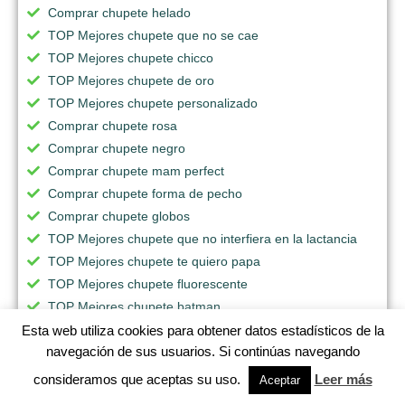
Comprar chupete helado
TOP Mejores chupete que no se cae
TOP Mejores chupete chicco
TOP Mejores chupete de oro
TOP Mejores chupete personalizado
Comprar chupete rosa
Comprar chupete negro
Comprar chupete mam perfect
Comprar chupete forma de pecho
Comprar chupete globos
TOP Mejores chupete que no interfiera en la lactancia
TOP Mejores chupete te quiero papa
TOP Mejores chupete fluorescente
TOP Mejores chupete batman
TOP Mejores chupete termometro
Esta web utiliza cookies para obtener datos estadísticos de la
navegación de sus usuarios. Si continúas navegando
Comprar chupete nuvita
Comprar chupete ortodontico
consideramos que aceptas su uso.
Leer más
Aceptar
Comprar chupete iman