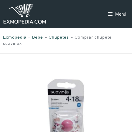
Saltar
al
Menú
contenido
Exmopedia
»
Bebé
»
Chupetes
»
Comprar chupete
suavinex