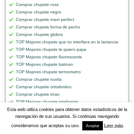
Comprar chupete rosa
Comprar chupete negro
Comprar chupete mam perfect
Comprar chupete forma de pecho
Comprar chupete globos
TOP Mejores chupete que no interfiera en la lactancia
TOP Mejores chupete te quiero papa
TOP Mejores chupete fluorescente
TOP Mejores chupete batman
TOP Mejores chupete termometro
Comprar chupete nuvita
Comprar chupete ortodontico
Comprar chupete iman
TOP Mejores chupete inteligente
TOP Mejores chupete forma dedo
Esta web utiliza cookies para obtener datos estadísticos de la
navegación de sus usuarios. Si continúas navegando
TOP Mejores chupete ktm
TOP Mejores chupete inconvenientes
consideramos que aceptas su uso.
Leer más
Aceptar
TOP Mejores un chupete para ella