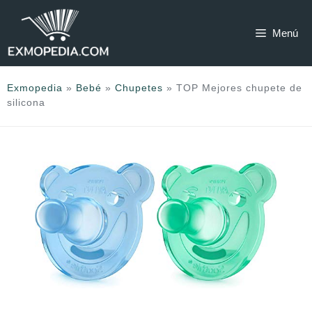
Saltar
al
Menú
contenido
Exmopedia
»
Bebé
»
Chupetes
»
TOP Mejores chupete de
silicona