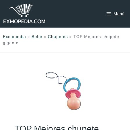
Saltar
al
Menú
contenido
Exmopedia
»
Bebé
»
Chupetes
»
TOP Mejores chupete
gigante
TOP Mejores chupete