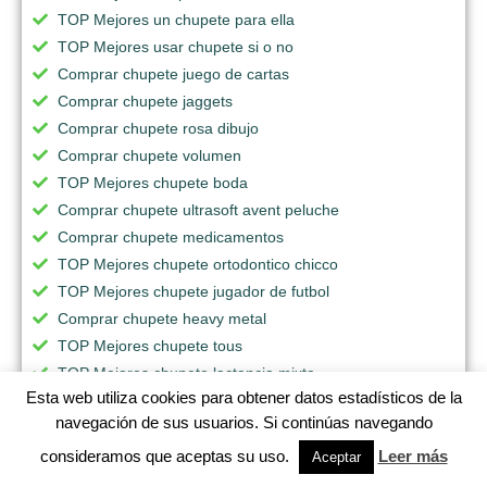
TOP Mejores un chupete para ella
TOP Mejores usar chupete si o no
Comprar chupete juego de cartas
Comprar chupete jaggets
Comprar chupete rosa dibujo
Comprar chupete volumen
TOP Mejores chupete boda
Comprar chupete ultrasoft avent peluche
Comprar chupete medicamentos
TOP Mejores chupete ortodontico chicco
TOP Mejores chupete jugador de futbol
Comprar chupete heavy metal
TOP Mejores chupete tous
TOP Mejores chupete lactancia mixta
Esta web utiliza cookies para obtener datos estadísticos de la
Comprar chupete gracioso
navegación de sus usuarios. Si continúas navegando
TOP Mejores chupete jirafa sophie
TOP Mejores chupetes wonderful
consideramos que aceptas su uso.
Leer más
Aceptar
TOP Mejores chupete gota