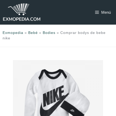
Saltar
al
Menú
contenido
Exmopedia
»
Bebé
»
Bodies
»
Comprar bodys de bebe
nike